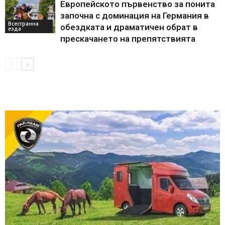
Европейското първенство за понита
започна с доминация на Германия в
Всестранна
обездката и драматичен обрат в
езда
прескачането на препятствията