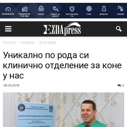
Начало
Новини
България
Уникално по рода си
клинично отделение за коне
у нас
08.06.2018
0