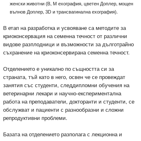
женски животни (В, М ехография, цветен Доплер, мощен
вълнов Доплер, 3D и трансвагинална ехография).
В етап на разработка и усвояване са методите за
криоконсервация на семенна течност от различни
видове разплодници и възможности за дълготрайно
съхранение на криоконсервирана семенна течност.
Отделението е уникално по същността си за
страната, тъй като в него, освен че се провеждат
занятия със студенти, следдипломни обучения на
ветеринарни лекари и научно-експериментална
работа на преподаватели, докторанти и студенти, се
обслужват и пациенти с разнообразни и сложни
репродуктивни проблеми.
Базата на отделението разполага с лекционна и