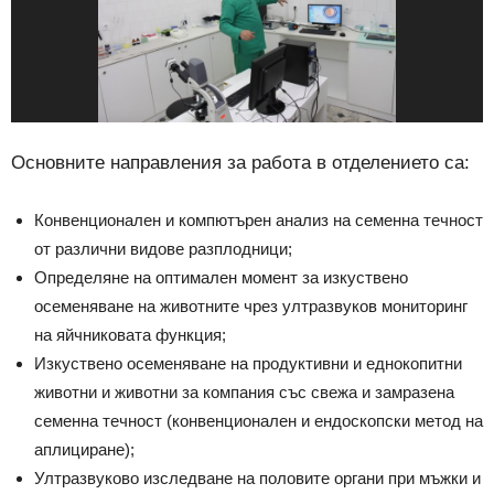
Основните направления за работа в отделението са:
Конвенционален и компютърен анализ на семенна течност
от различни видове разплодници;
Определяне на оптимален момент за изкуствено
осеменяване на животните чрез ултразвуков мониторинг
на яйчниковата функция;
Изкуствено осеменяване на продуктивни и еднокопитни
животни и животни за компания със свежа и замразена
семенна течност (конвенционален и ендоскопски метод на
аплициране);
Ултразвуково изследване на половите органи при мъжки и