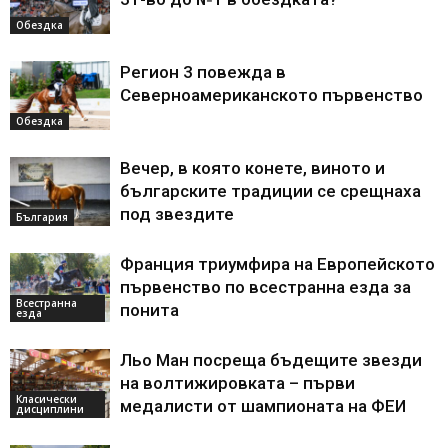
Обездка
Регион 3 повежда в
Северноамериканското първенство
Обездка
Вечер, в която конете, виното и
българските традиции се срещнаха
под звездите
България
Франция триумфира на Европейското
първенство по всестранна езда за
Всестранна
понита
езда
Льо Ман посреща бъдещите звезди
на волтижировката – първи
Класически
медалисти от шампионата на ФЕИ
дисциплини