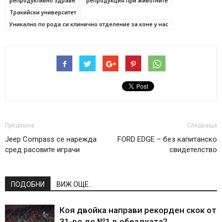
репродуктивно здраве
репродукция при животните
Тракийски университет
Уникално по рода си клинично отделение за коне у нас
Предишна
Следваща
Jeep Compass се нарежда
FORD EDGE – без капитанско
сред расовите играчи
свидетелство
ПОДОБНИ
ВИЖ ОЩЕ...
Коя двойка направи рекорден скок от
31-во до №1 в обездката?