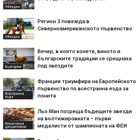
Обездка
Регион 3 повежда в
Северноамериканското първенство
Обездка
Вечер, в която конете, виното и
българските традиции се срещнаха
под звездите
България
Франция триумфира на Европейското
първенство по всестранна езда за
Всестранна
понита
езда
Льо Ман посреща бъдещите звезди
на волтижировката – първи
Класически
медалисти от шампионата на ФЕИ
дисциплини