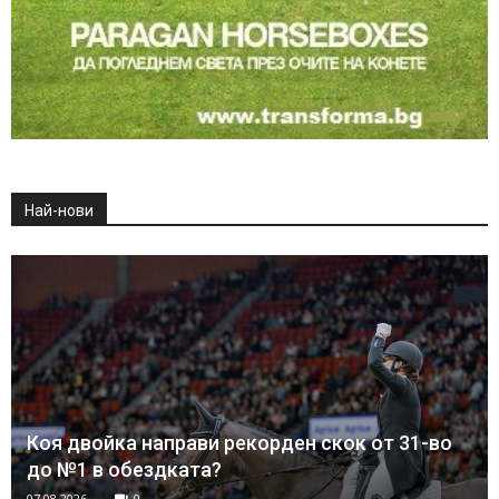
Най-нови
Коя двойка направи рекорден скок от 31-во
до №1 в обездката?
07.08.2026
0