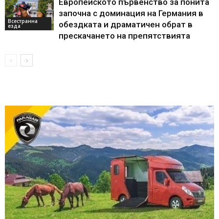
Европейското първенство за понита
започна с доминация на Германия в
Всестранна
обездката и драматичен обрат в
езда
прескачането на препятствията