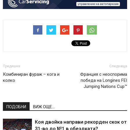
Предишна
Следваща
Комбиниран фураж – кога и
Франция с неоспорима
колко
победа на Longines FEI
Jumping Nations Cup™
ПОДОБНИ
ВИЖ ОЩЕ...
Коя двойка направи рекорден скок от
31-во до №1 в обездката?