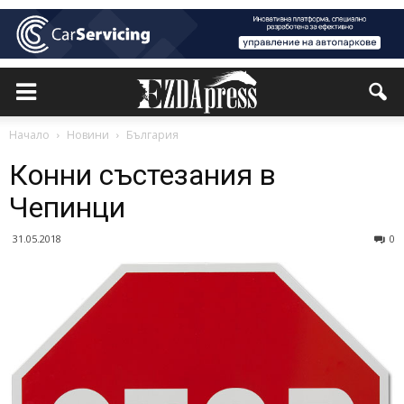
Начало
Новини
България
Конни състезания в
Чепинци
31.05.2018
0