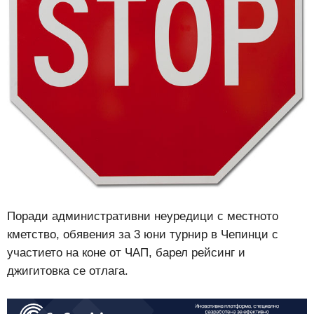
Поради административни неуредици с местното
кметство, обявения за 3 юни турнир в Чепинци с
участието на коне от ЧАП, барел рейсинг и
джигитовка се отлага.