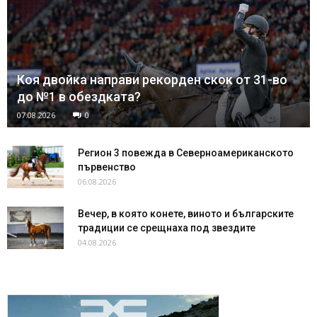
Коя двойка направи рекорден скок от 31-во
до №1 в обездката?
07.08.2026
0
Регион 3 повежда в Северноамериканското
първенство
06.08.2026
Вечер, в която конете, виното и българските
традиции се срещнаха под звездите
04.08.2026