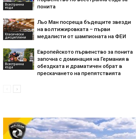
Всестранна
понита
езда
Льо Ман посреща бъдещите звезди
на волтижировката – първи
Класически
медалисти от шампионата на ФЕИ
дисциплини
Европейското първенство за понита
започна с доминация на Германия в
Всестранна
обездката и драматичен обрат в
езда
прескачането на препятствията