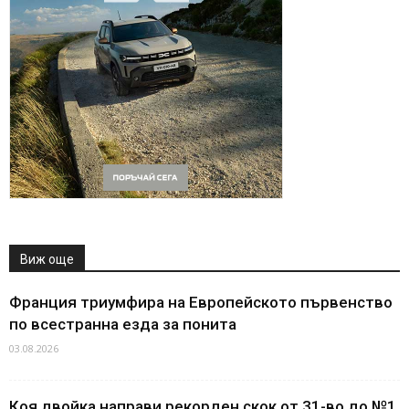
Виж още
Франция триумфира на Европейското първенство
по всестранна езда за понита
03.08.2026
Коя двойка направи рекорден скок от 31-во до №1