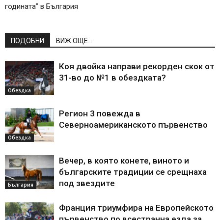
годината” в България
ПОДОБНИ
ВИЖ ОЩЕ...
Коя двойка направи рекорден скок от
31-во до №1 в обездката?
Обездка
Регион 3 повежда в
Северноамериканското първенство
Обездка
Вечер, в която конете, виното и
българските традиции се срещнаха
под звездите
България
Франция триумфира на Европейското
първенство по всестранна езда за