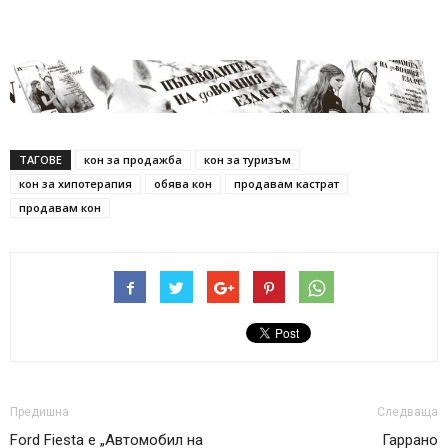
ТАГОВЕ
кон за продажба
кон за туризъм
кон за хипотерапия
обява кон
продавам кастрат
продавам кон
Предишна
Следваща
Ford Fiesta е „Автомобил на
Гаррано