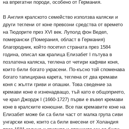
на впрегатни породи, особено от Германия.
В Англия кралското семейство използва каляски и
други теглени от коне превозни средства от времето
на Тюдорите през ХVІ век. Луполд фон Ведел,
померански (Померания, област в Германия)
благородник, който посетил страната през 1584
година, описал как кралица Елизабет І пътува в
позлатена каляска, теглена от четири кафяви коня,
които били богато украсени. По-късно той споменава
богато тапицирана карета, теглена от два кремави
коня с жълти гриви и опашки. Това сведение за
кремави коне е изненадващо, тъй като е общоприето,
че крал Джордж І (1660-1727) първи е въвел кремави
коне в кралските конюшни. Все пак кремавите коне на
Елизабет може би са били част от малка група сиви
унгарски коне, които са били внесени от Холандия