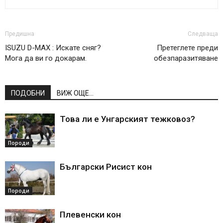
Предишна
Следваща
ISUZU D-MAX : Искате сняг?
Претеглете преди
Мога да ви го докарам.
обезпаразитяване
ПОДОБНИ
ВИЖ ОЩЕ...
Това ли е Унгарският тежковоз?
Породи
Български Рисист кон
Породи
Плевенски кон