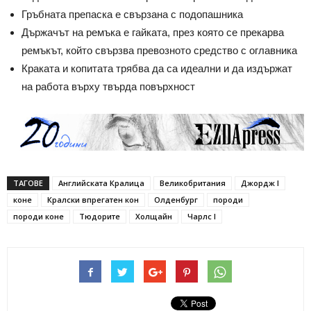
Гръбната препаска е свързана с подопашника
Държачът на ремъка е гайката, през която се прекарва
ремъкът, който свързва превозното средство с оглавника
Краката и копитата трябва да са идеални и да издържат
на работа върху твърда повърхност
ТАГОВЕ
Английската Кралица
Великобритания
Джордж І
коне
Кралски впрегатен кон
Олденбург
породи
породи коне
Тюдорите
Холщайн
Чарлс І