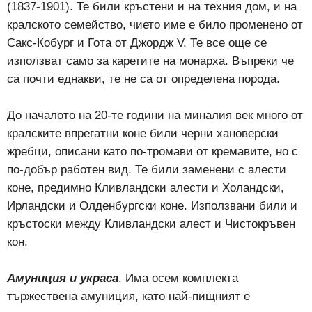
(1837-1901). Те били кръстени и на техния дом, и на
кралското семейство, чието име е било променено от
Сакс-Кобург и Гота от Джордж V. Те все още се
използват само за каретите на монарха. Въпреки че
са почти еднакви, те не са от определена порода.
До началото на 20-те години на миналия век много от
кралските впрегатни коне били черни хановерски
жребци, описани като по-тромави от кремавите, но с
по-добър работен вид. Те били заменени с алести
коне, предимно Кливландски алести и Холандски,
Ирландски и Олденбургски коне. Използвани били и
кръстоски между Кливландски алест и Чистокръвен
кон.
Амуниция и украса
. Има осем комплекта
тържествена амуниция, като най-пищният е