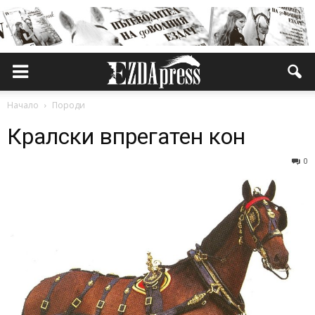
Начало
Породи
Кралски впрегатен кон
0