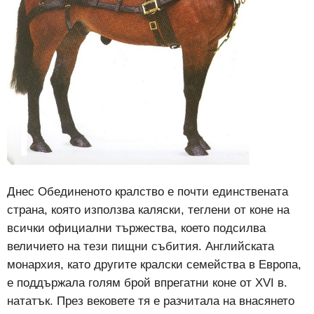
Днес Обединеното кралство е почти единствената
страна, която използва каляски, теглени от коне на
всички официални тържества, което подсилва
величието на тези пищни събития. Английската
монархия, като другите кралски семейства в Европа,
е поддържала голям брой впрегатни коне от ХVІ в.
нататък. През вековете тя е разчитала на внасянето