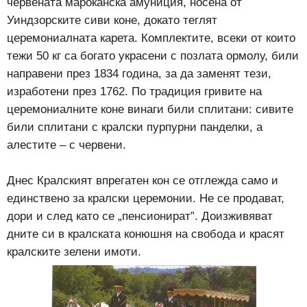
червената мароканска амуниция, носена от
Уиндзорските сиви коне, докато теглят
церемониалната карета. Комплектите, всеки от които
тежи 50 кг са богато украсени с позлата ормолу, били
направени през 1834 година, за да заменят тези,
изработени през 1762. По традиция гривите на
церемониалните коне винаги били сплитани: сивите
били сплитани с кралски пурпурни панделки, а
алестите – с червени.
Днес Кралският впрегатен кон се отглежда само и
единствено за кралски церемонии. Не се продават,
дори и след като се „пенсионират”. Доизживяват
дните си в кралската конюшня на свобода и красят
кралските зелени имоти.