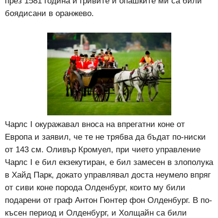
през 1581 година и гривите и опашките ми са били
боядисани в оранжево.
Чарлс І окуражавал вноса на впрегатни коне от
Европа и заявил, че те не трябва да бъдат по-ниски
от 143 см. Оливър Кромуел, при чието управление
Чарлс І е бил екзекутиран, е бил замесен в злополука
в Хайд Парк, докато управлявал доста неумело впряг
от сиви коне порода Олденбург, които му били
подарени от граф Антон Гюнтер фон Олденбург. В по-
късен период и Олденбург, и Холщайн са били