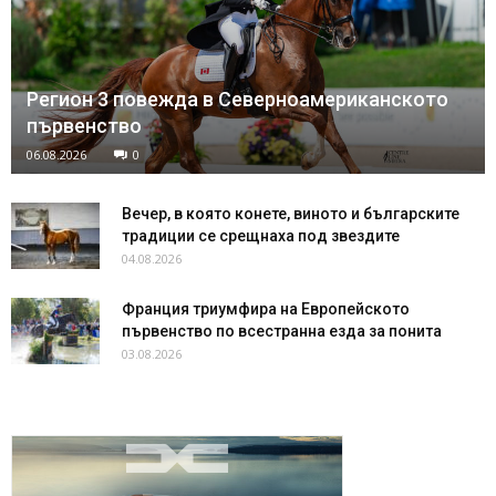
Регион 3 повежда в Северноамериканското
първенство
06.08.2026
0
Вечер, в която конете, виното и българските
традиции се срещнаха под звездите
04.08.2026
Франция триумфира на Европейското
първенство по всестранна езда за понита
03.08.2026