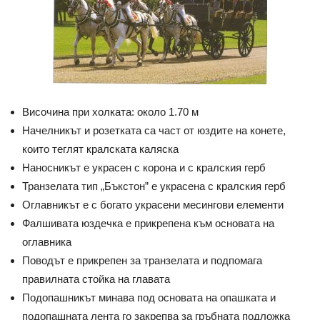
Височина при холката: около 1.70 м
Начелникът и розетката са част от юздите на конете,
които теглят кралската каляска
Наносникът е украсен с корона и с кралския герб
Транзелата тип „Бъкстон” е украсена с кралския герб
Оглавникът е с богато украсени месингови елементи
Фалшивата юздечка е прикрепена към основата на
оглавника
Поводът е прикрепен за транзелата и подпомага
правилната стойка на главата
Подопашникът минава под основата на опашката и
подопашната лента го закрепва за гръбната подложка