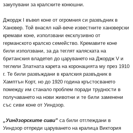
закупувани за кралските конюшни.
Джордж І въвел коне от огромния си развъдник в
Хановер. Той внасял най-вече известните хановерски
кремави коне, използвани ексклузивно от
германското кралско семейство. Кремавите коне
били използвани, за да теглят каляската на
британския владетел до царуването на Джордж V и
теглели Златната карета на коронацията му през 1910
г. Те били развъждани в кралския развъдник в
Хамптън Корт, но до 1920 година кръстосването
помежду им станало проблем поради трудности в
получаването на нови животни и те били заменени
със сиви коне от Уиндзор.
„Уиндзорските сиви”
са били отглеждани в
Уиндзор отпреди царуването на кралица Виктория