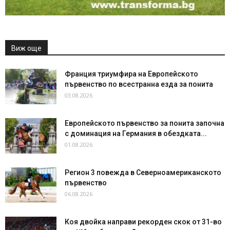
Виж още
Франция триумфира на Европейското
първенство по всестранна езда за понита
03.08.2026
Европейското първенство за понита започна
с доминация на Германия в обездката...
01.08.2026
Регион 3 повежда в Северноамериканското
първенство
06.08.2026
Коя двойка направи рекорден скок от 31-во