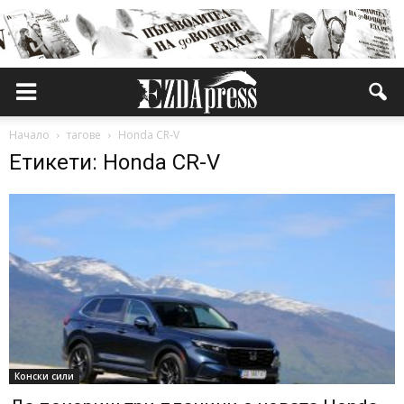
Начало
тагове
Honda CR-V
Етикети: Honda CR-V
Конски сили