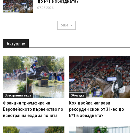
до №1 в обездката?
07.08.2026
още
Актуално
Всестранна езда
Обездка
Франция триумфира на
Коя двойка направи
Европейското първенство по
рекорден скок от 31-во до
всестранна езда за понита
№1 в обездката?