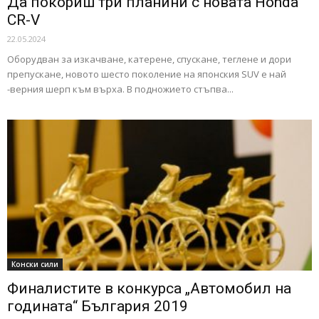
Да покориш три планини с новата Honda
CR-V
22.05.2024
Оборудван за изкачване, катерене, спускане, теглене и дори
препускане, новото шесто поколение на японския SUV e най
-верния шерп към върха. В подножието стъпва...
Конски сили
Финалистите в конкурса „Автомобил на
годината“ България 2019