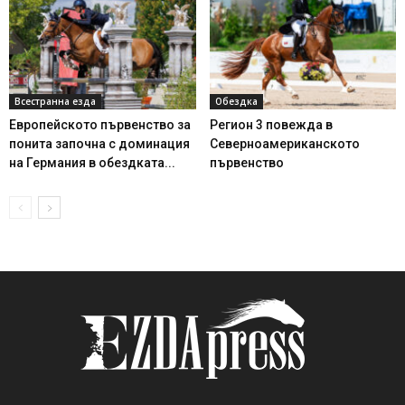
Всестранна езда
Обездка
Европейското първенство за
Регион 3 повежда в
понита започна с доминация
Северноамериканското
на Германия в обездката...
първенство