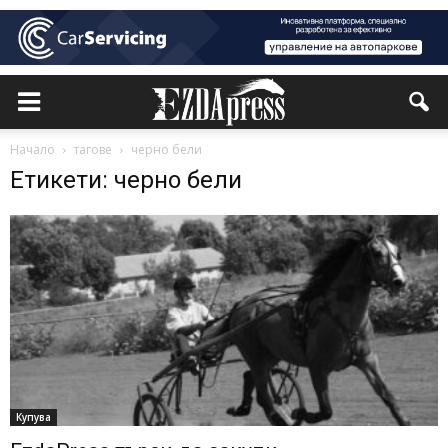
Начало
тагове
черно бели
Етикети: черно бели
Купува