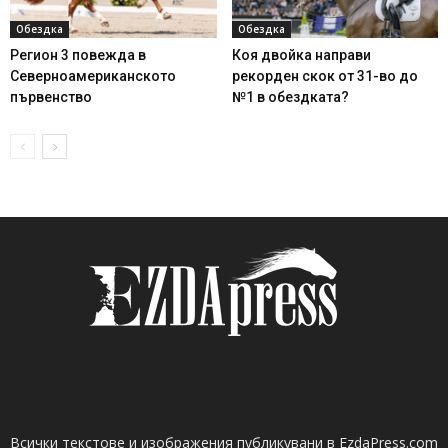
Обездка
Обездка
Регион 3 повежда в
Коя двойка направи
Северноамериканското
рекорден скок от 31-во до
първенство
№1 в обездката?
Всички текстове и изображения публикувани в EzdaPress.com