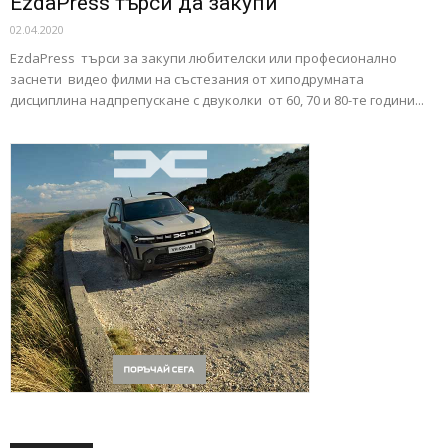
ЕzdaPress търси да закупи
02.04.2020
ЕzdaPress търси за закупи любителски или професионално
заснети видео филми на състезания от хиподрумната
дисциплина надпрепускане с двуколки от 60, 70 и 80-те години...