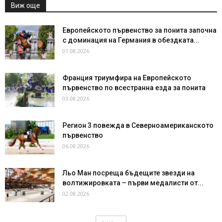
Виж още
Европейското първенство за понита започна
с доминация на Германия в обездката...
01.08.2026
Франция триумфира на Европейското
първенство по всестранна езда за понита
03.08.2026
Регион 3 повежда в Северноамериканското
първенство
06.08.2026
Льо Ман посреща бъдещите звезди на
волтижировката – първи медалисти от...
02.08.2026