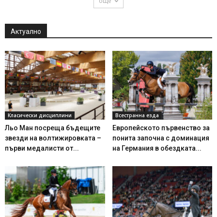
още
Актуално
Класически дисциплини
Всестранна езда
Льо Ман посреща бъдещите
Европейското първенство за
звезди на волтижировката –
понита започна с доминация
първи медалисти от...
на Германия в обездката...