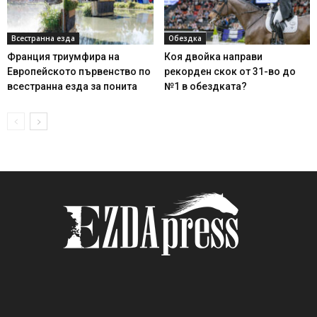
Всестранна езда
Обездка
Франция триумфира на
Коя двойка направи
Европейското първенство по
рекорден скок от 31-во до
всестранна езда за понита
№1 в обездката?