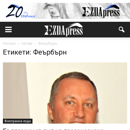
Начало
тагове
Феърбърн
Етикети: Феърбърн
Всестранна езда