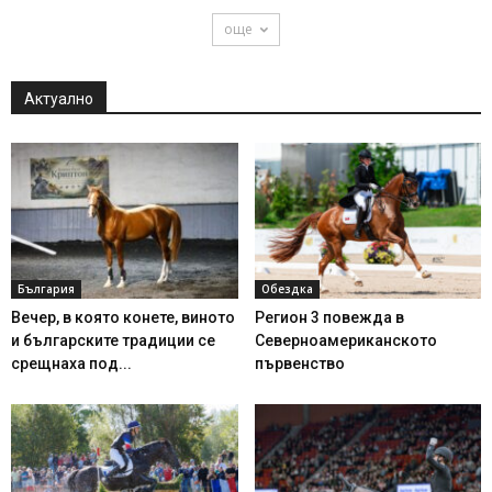
още
Актуално
България
Обездка
Вечер, в която конете, виното
Регион 3 повежда в
и българските традиции се
Северноамериканското
срещнаха под...
първенство