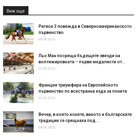
Виж още
Регион 3 повежда в Северноамериканското
първенство
06.08.2026
Льо Ман посреща бъдещите звезди на
волтижировката – първи медалисти от...
02.08.2026
Франция триумфира на Европейското
първенство по всестранна езда за понита
03.08.2026
Вечер, в която конете, виното и българските
традиции се срещнаха под...
04.08.2026