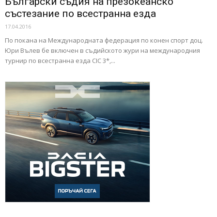
Български съдия на презокеанско
състезание по всестранна езда
17.04.2016
По покана на Международната федерация по конен спорт доц.
Юри Вълев бе включен в съдийското жури на международния
турнир по всестранна езда CIC 3*,...