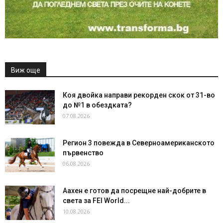
Виж още
Коя двойка направи рекорден скок от 31-во
до №1 в обездката?
07.08.2026
Регион 3 повежда в Северноамериканското
първенство
06.08.2026
Аахен е готов да посрещне най-добрите в
света за FEI World...
10.08.2026