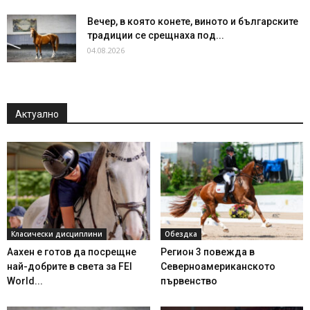
Вечер, в която конете, виното и българските
традиции се срещнаха под...
04.08.2026
Актуално
Класически дисциплини
Обездка
Аахен е готов да посрещне
Регион 3 повежда в
най-добрите в света за FEI
Северноамериканското
World...
първенство