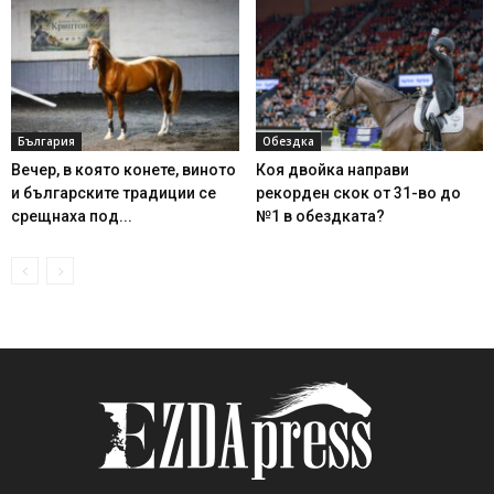
България
Обездка
Вечер, в която конете, виното
Коя двойка направи
и българските традиции се
рекорден скок от 31-во до
срещнаха под...
№1 в обездката?