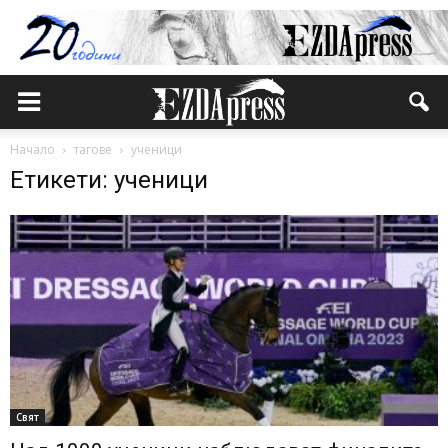
Начало
тагове
ученици
Етикети: ученици
Свят