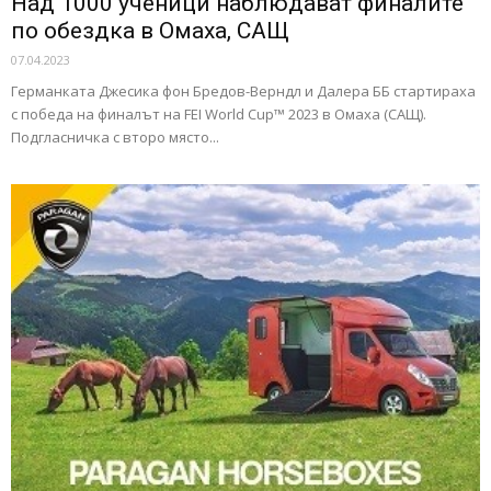
Над 1000 ученици наблюдават финалите
по обездка в Омаха, САЩ
07.04.2023
Германката Джесика фон Бредов-Верндл и Далера ББ стартираха
с победа на финалът на FEI World Cup™ 2023 в Омаха (САЩ).
Подгласничка с второ място...