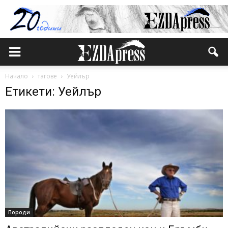
Начало
тагове
Уейлър
Етикети: Уейлър
Породи