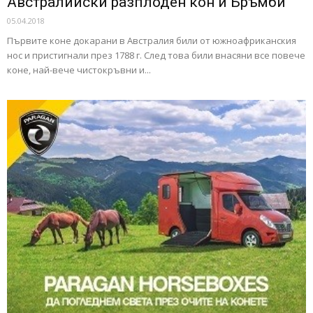
Австралийски разплоден кон и Бръмби
05.04.2018
Първите коне докарани в Австралия били от южноафриканския
нос и пристигнали през 1788 г. След това били внасяни все повече
коне, най-вече чистокръвни и...