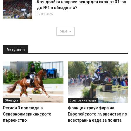
Коя двойка направи рекорден скок от 31-во
до №1 в обездката?
07.08.2026
още
Актуално
Обездка
Всестранна езда
Регион 3 повежда в
Франция триумфира на
Северноамериканското
Европейското първенство по
първенство
всестранна езда за понита