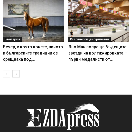
България
Класически дисциплини
Вечер, в която конете, виното
Льо Ман посреща бъдещите
и българските традиции се
звезди на волтижировката –
срещнаха под...
първи медалисти от...