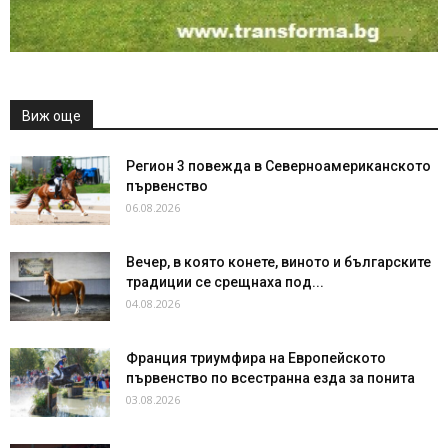
Виж още
Регион 3 повежда в Северноамериканското
първенство
06.08.2026
Вечер, в която конете, виното и българските
традиции се срещнаха под...
04.08.2026
Франция триумфира на Европейското
първенство по всестранна езда за понита
03.08.2026