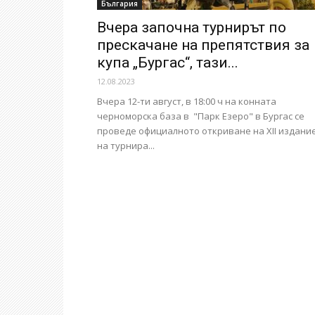
България
Вчера започна турнирът по
прескачане на препятствия за
купа „Бургас“, тази...
12.08.2023
Вчера 12-ти август, в 18:00 ч на конната
черноморска база в "Парк Езеро" в Бургас се
проведе официалното откриване на XII издани
на турнира...