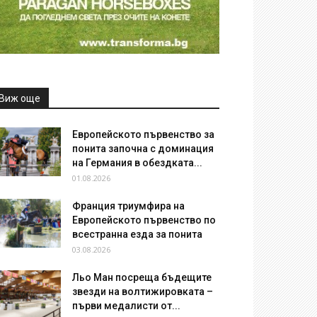
Виж още
Европейското първенство за
понита започна с доминация
на Германия в обездката...
01.08.2026
Франция триумфира на
Европейското първенство по
всестранна езда за понита
03.08.2026
Льо Ман посреща бъдещите
звезди на волтижировката –
първи медалисти от...