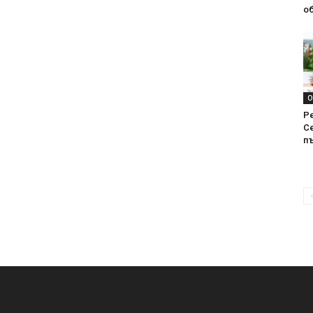
об
О
Р
С
п