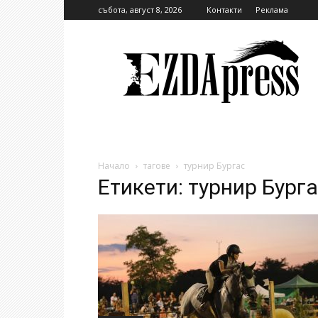
събота, август 8, 2026
Контакти
Реклама
EzdaPress
Начало
тагове
турнир Бургас
Етикети: турнир Бург