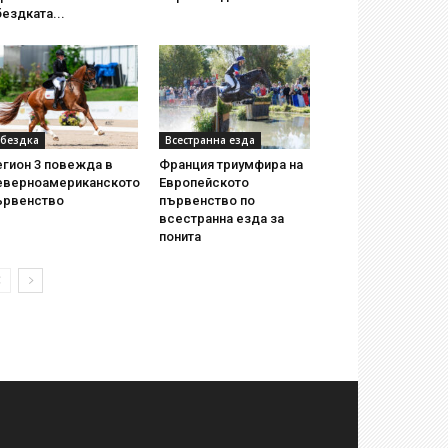
ездката...
бездка
Всестранна езда
егион 3 повежда в
Франция триумфира на
еверноамериканското
Европейското
ървенство
първенство по
всестранна езда за
понита