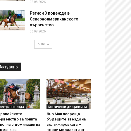
02.08.2026
Регион 3 повежда в
Северноамериканското
първенство
06.08.2026
още
Актуално
сестранна езда
Класически дисциплини
вропейското
Льо Ман посреща
рвенство за понита
бъдещите звезди на
почна с доминация на
волтижировката –
ермания в
първи медалисти от...