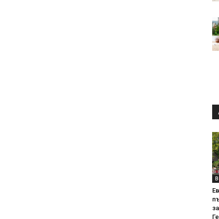
В
Е
пъ
за
Г