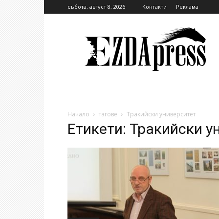
събота, август 8, 2026
Контакти
Реклама
EzdaPress
Начало
тагове
Тракийски университет
Етикети: Тракийски у