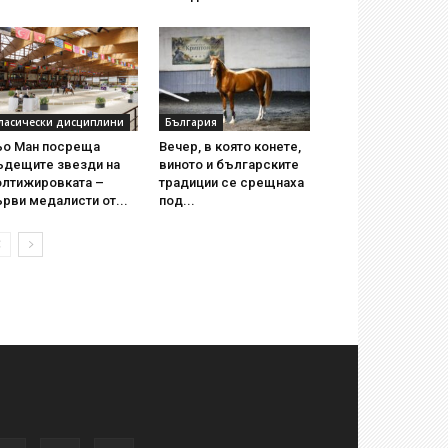
ласически дисциплини
България
ьо Ман посреща
Вечер, в която конете,
ъдещите звезди на
виното и българските
олтижировката –
традиции се срещнаха
рви медалисти от...
под...