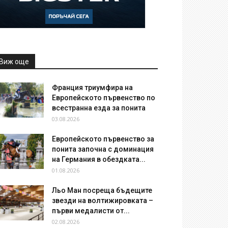
Виж още
Франция триумфира на
Европейското първенство по
всестранна езда за понита
03.08.2026
Европейското първенство за
понита започна с доминация
на Германия в обездката...
01.08.2026
Льо Ман посреща бъдещите
звезди на волтижировката –
първи медалисти от...
02.08.2026