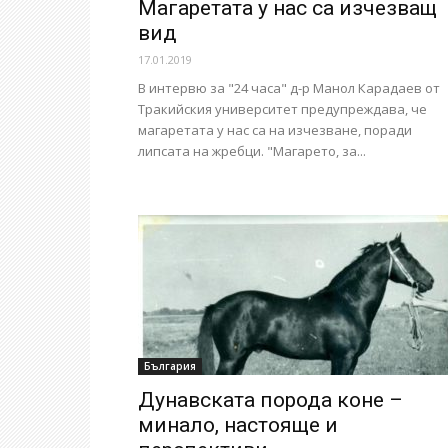
Магаретата у нас са изчезващ
вид
17.01.2019
В интервю за "24 часа" д-р Манол Карадаев от
Тракийския университет предупреждава, че
магаретата у нас са на изчезване, поради
липсата на жребци. "Магарето, за...
България
Дунавската порода коне –
минало, настояще и