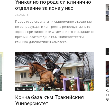
Уникално по рода си клинично
отделение за коне у нас
08.06.2018
Първото за страната ни съвременно отделение
по репродукция и контрол на репродуктивното
здраве при животните Отделението е създадено
през миналата година към Университетски
клинико-диагностичен комплекс...
О
Конни бази
Ко
ре
Конна база към Тракийския
д
Универсистет