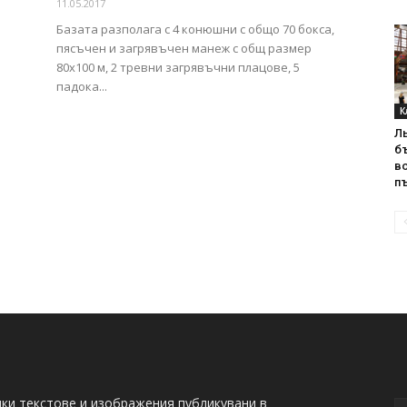
11.05.2017
Базата разполага с 4 конюшни с общо 70 бокса,
пясъчен и загрявъчен манеж с общ размер
80х100 м, 2 тревни загрявъчни плацове, 5
падока...
К
Л
б
в
пъ
ки текстове и изображения публикувани в