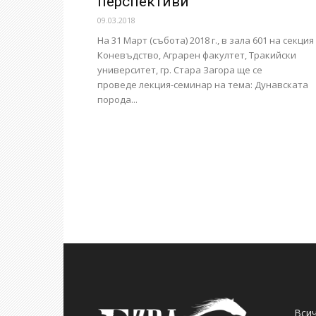
перспективи
09.03.2018
На 31 Март (събота) 2018 г., в зала 601 на секция
Коневъдство, Аграрен факултет, Тракийски
университет, гр. Стара Загора ще се
проведе лекция-семинар на тема: Дунавската
порода...
Всич