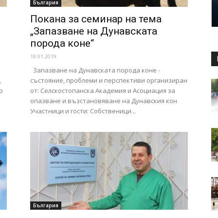
България
Покана за семинар на тема
„Запазване на Дунавската
порода коне“
18.01.2019
Запазване на Дунавската порода коне -
,
състояние, проблеми и перспективи организиран
ю
от: Селскостопанска Академия и Асоциация за
опазване и възстановяване на Дунавския кон
Участници и гости: Собственици...
България