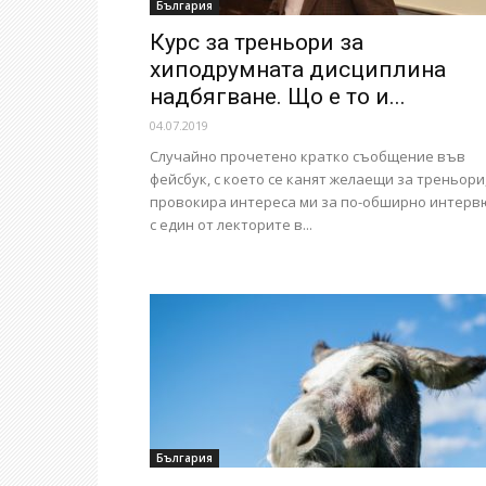
България
Курс за треньори за
хиподрумната дисциплина
надбягване. Що е то и...
04.07.2019
Случайно прочетено кратко съобщение във
фейсбук, с което се канят желаещи за треньори
провокира интереса ми за по-обширно интерв
с един от лекторите в...
България