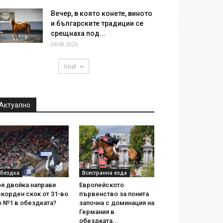
Вечер, в която конете, виното
и българските традиции се
срещнаха под...
04.08.2026
още
Актуално
бездка
Всестранна езда
я двойка направи
Европейското
корден скок от 31-во
първенство за понита
о №1 в обездката?
започна с доминация на
Германия в
обездката...