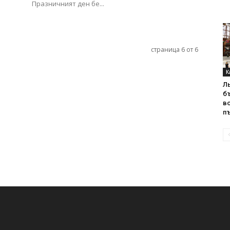
Празничният ден бе...
страница 6 от 6
К
Л
б
в
пъ