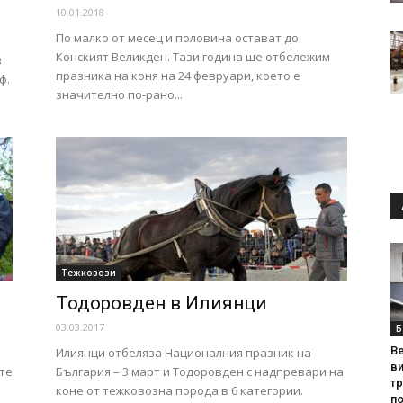
10.01.2018
По малко от месец и половина остават до
Конският Великден. Тази година ще отбележим
в
празника на коня на 24 февруари, което е
ф.
значително по-рано...
Тежковози
Тодоровден в Илиянци
03.03.2017
Б
Ве
Илиянци отбеляза Националния празник на
ви
ете
България – 3 март и Тодоровден с надпревари на
т
коне от тежковозна порода в 6 категории.
по