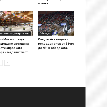
понита
ласически дисциплини
Обездка
ьо Ман посреща
Коя двойка направи
ъдещите звезди на
рекорден скок от 31-во
олтижировката –
до №1 в обездката?
рви медалисти от...