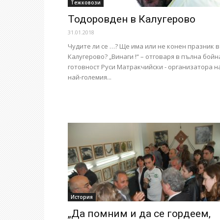
Тежковози
Тодоровден в Калугерово
31.01.2018
Чудите ли се …? Ще има или не конен празник в
Калугерово? „Винаги !“ – отговаря в пълна бойн
готовност Руси Матракчийски - организатора н
най-големия...
История
„Да помним и да се гордеем,