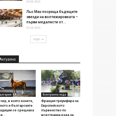
04.08.2026
Льо Ман посреща бъдещите
звезди на волтижировката –
първи медалисти от...
02.08.2026
още
Актуално
ългария
Всестранна езда
чер, в която конете,
Франция триумфира на
ното и българските
Европейското
радиции се срещнаха
първенство по
д...
всестранна езда за