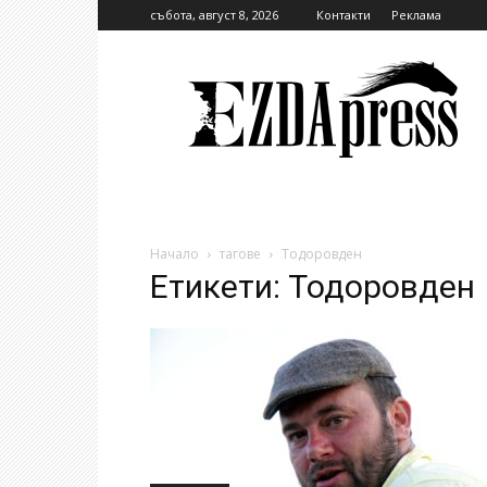
събота, август 8, 2026
Контакти
Реклама
EzdaPress
Начало
тагове
Тодоровден
Етикети: Тодоровден