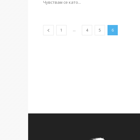
Чувствам се като...
...
1
4
5
6