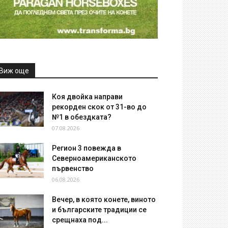
Виж още
Коя двойка направи
рекорден скок от 31-во до
№1 в обездката?
07.08.2026
Регион 3 повежда в
Северноамериканското
първенство
06.08.2026
Вечер, в която конете, виното
и българските традиции се
срещнаха под...