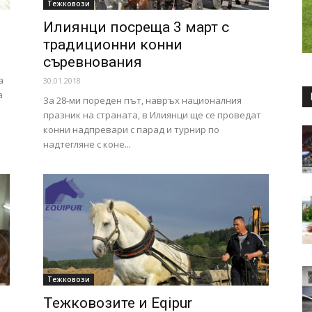
Тежковози
Илиянци посреща 3 март с
традиционни конни
съревнования
а
30.01.2018
а
За 28-ми пореден път, навръх националния
празник на страната, в Илиянци ще се проведат
конни надпревари с парад и турнир по
надтегляне с коне...
Тежковози
Тежковозите и Eqipur