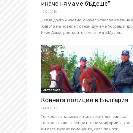
иначе нямаме бъдеще”
12.01.2018
„Няма друго животно, оказало такова влияние 
живота на човека”, с тези думи ме посреща про
Илия Димитров, който е моят гид в Музея...
Интервюта
Конната полиция в България
04.08.2017
Толкова са нависоко във всеки един смисъл,
толкова са достолепни в тези униформи, а кон
им изпълняват командите, като по ноти.