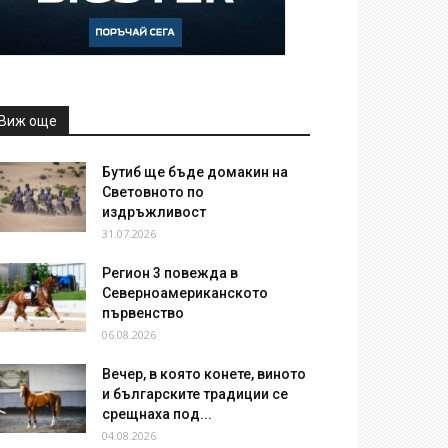
Виж още
Бутиб ще бъде домакин на
Световното по
издръжливост
31.07.2026
Регион 3 повежда в
Северноамериканското
първенство
06.08.2026
Вечер, в която конете, виното
и българските традиции се
срещнаха под...
04.08.2026