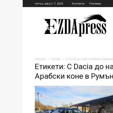
петък, август 7, 2026
Контакти
Реклама
EzdaPress
Начало
тагове
С Dacia до най-голямата ферма
Етикети: С Dacia до 
Арабски коне в Румъ