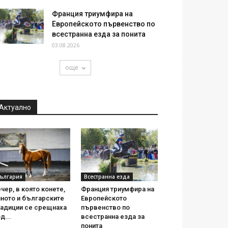
Франция триумфира на
Европейското първенство по
всестранна езда за понита
03.08.2026
още
Актуално
ългария
Всестранна езда
чер, в която конете,
Франция триумфира на
ното и българските
Европейското
радиции се срещнаха
първенство по
д...
всестранна езда за
понита