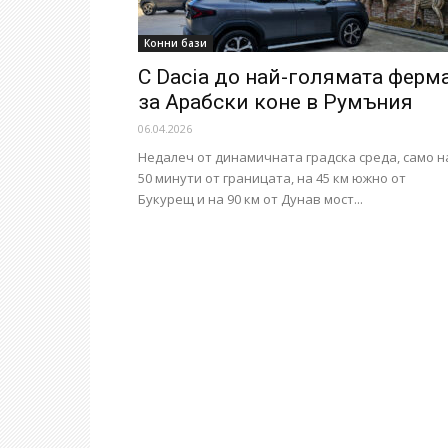
Конни бази
С Dacia до най-голямата ферм
за Арабски коне в Румъния
06.04.2026
Недалеч от динамичната градска среда, само н
50 минути от границата, на 45 км южно от
Букурещ и на 90 км от Дунав мост...