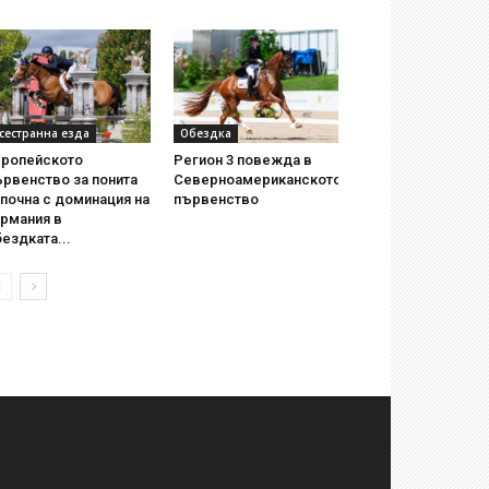
сестранна езда
Обездка
вропейското
Регион 3 повежда в
рвенство за понита
Северноамериканското
почна с доминация на
първенство
ермания в
ездката...