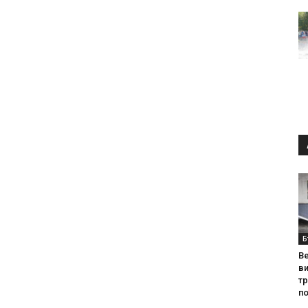
Б
Ве
ви
т
по