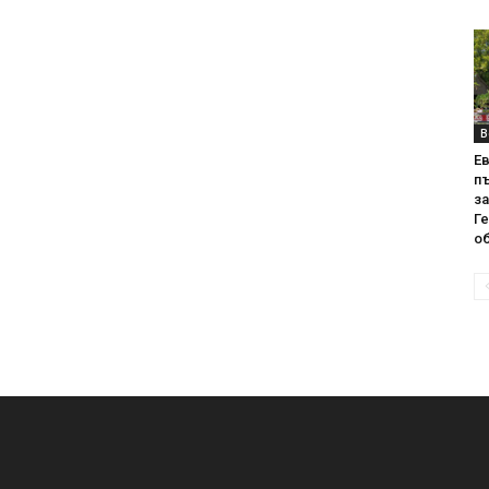
В
Е
пъ
за
Г
об