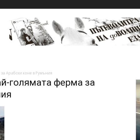
 за Арабски коне в Румъния
най-голямата ферма за
ния