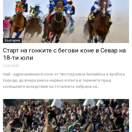
България
Старт на гонките с бегови коне в Севар на
18-ти юли
12.06.2020
Най - адреналинните коне от Чистокръвна Английска и Арабска
породи, до вчера риеха нервно копита в терените пред
конюшните вследствие на тоталната забрана за...