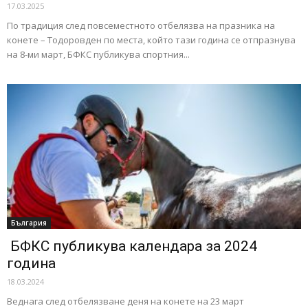
17.03.2025
По традиция след повсеместното отбелязва на празника на
конете – Тодоровден по места, който тази година се отпразнува
на 8-ми март, БФКС публикува спортния...
България
БФКС публикува календара за 2024
година
18.03.2024
Веднага след отбелязване деня на конете на 23 март