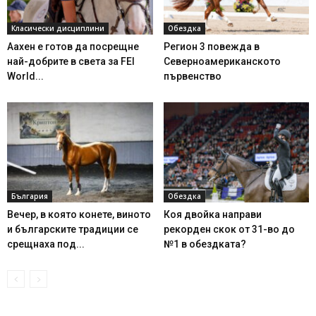
Класически дисциплини
Обездка
Аахен е готов да посрещне
Регион 3 повежда в
най-добрите в света за FEI
Северноамериканското
World...
първенство
България
Обездка
Вечер, в която конете, виното
Коя двойка направи
и българските традиции се
рекорден скок от 31-во до
срещнаха под...
№1 в обездката?