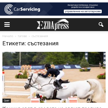
Начало
тагове
състезания
Етикети: състезания
Свят