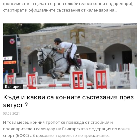
(повсеместно в цялата страна с любителски конни надпревари),
стартират и официалните състезания от календара на...
България
Къде и какви са конните състезания през
август ?
03.08.2021
И този месец конния тропот се повежда от стройния и
предварителен календар на Българската федерация по конен
спорт (БФКС) с Държавно първенсто по прескачане...