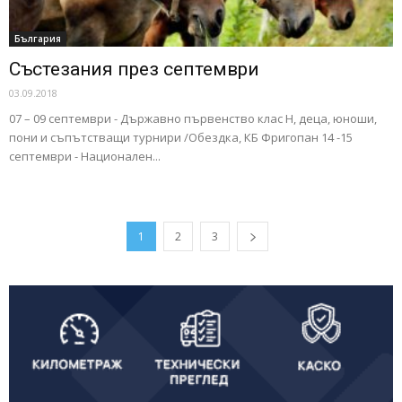
България
Състезания през септември
03.09.2018
07 – 09 септември - Държавно първенство клас Н, деца, юноши,
пони и съпътстващи турнири /Обездка, КБ Фригопан 14 -15
септември - Национален...
1
2
3