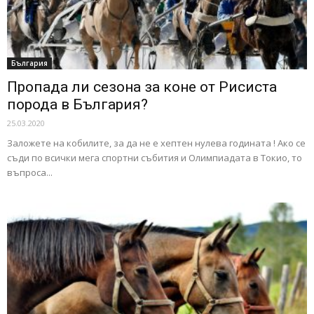
България
Пропада ли сезона за коне от Рисиста
порода в България?
25.03.2020
Заложете на кобилите, за да не е хептен нулева годината ! Ако се
съди по всички мега спортни събития и Олимпиадата в Токио, то
въпроса...