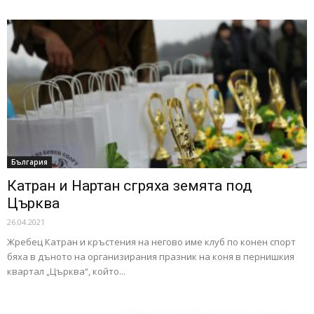
България
Катран и Нартан сгряха земята под
Църква
26.04.2021
Жребец Катран и кръстения на негово име клуб по конен спорт
бяха в дъното на организирания празник на коня в пернишкия
квартал „Църква“, който...