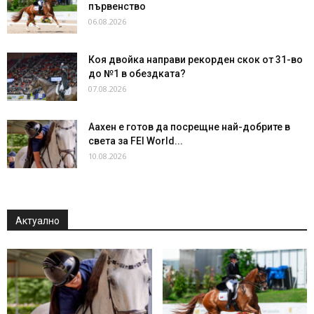
първенство
06.08.2026
Коя двойка направи рекорден скок от 31-во
до №1 в обездката?
07.08.2026
Аахен е готов да посрещне най-добрите в
света за FEI World...
10.08.2026
Актуално