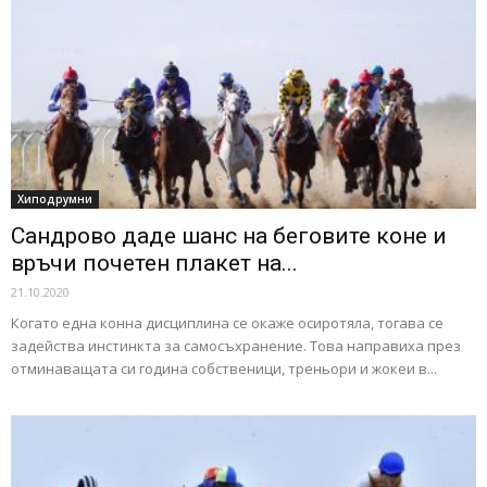
Хиподрумни
Сандрово даде шанс на беговите коне и
връчи почетен плакет на...
21.10.2020
Когато една конна дисциплина се окаже осиротяла, тогава се
задейства инстинкта за самосъхранение. Това направиха през
отминаващата си година собственици, треньори и жокеи в...