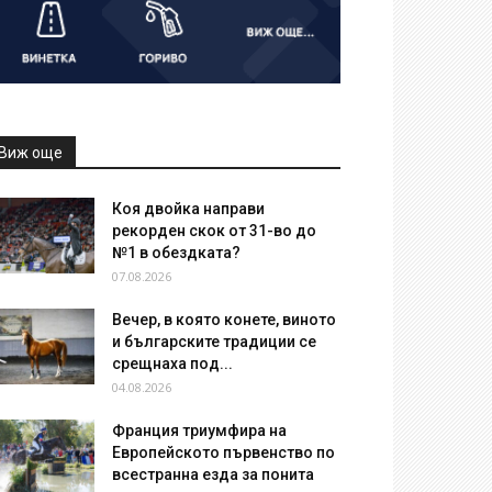
Виж още
Коя двойка направи
рекорден скок от 31-во до
№1 в обездката?
07.08.2026
Вечер, в която конете, виното
и българските традиции се
срещнаха под...
04.08.2026
Франция триумфира на
Европейското първенство по
всестранна езда за понита