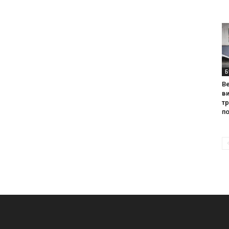
Б
Ве
ви
т
по