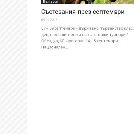
България
Състезания през септември
03.09.2018
07 – 09 септември - Държавно първенство клас 
деца, юноши, пони и съпътстващи турнири /
Обездка, КБ Фригопан 14 -15 септември -
Национален...