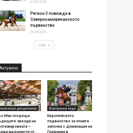
03.08.2026
Регион 3 повежда в
Северноамериканското
първенство
06.08.2026
още
Актуално
ласически дисциплини
Всестранна езда
ьо Ман посреща
Европейското
ъдещите звезди на
първенство за понита
олтижировката –
започна с доминация на
рви медалисти от...
Германия в