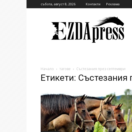
събота, август 8, 2026
Контакти
Реклама
EzdaPress
Начало
тагове
Състезания през септември
Етикети: Състезания 