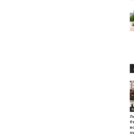
К
Л
б
в
пъ