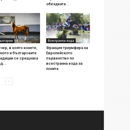
обездката...
ългария
Всестранна езда
чер, в която конете,
Франция триумфира на
ното и българските
Европейското
радиции се срещнаха
първенство по
д...
всестранна езда за
понита