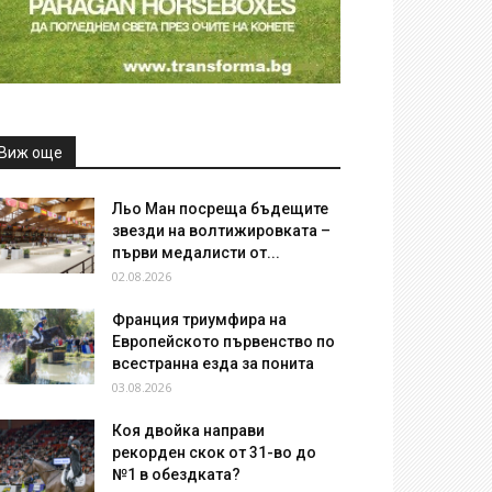
Виж още
Льо Ман посреща бъдещите
звезди на волтижировката –
първи медалисти от...
02.08.2026
Франция триумфира на
Европейското първенство по
всестранна езда за понита
03.08.2026
Коя двойка направи
рекорден скок от 31-во до
№1 в обездката?