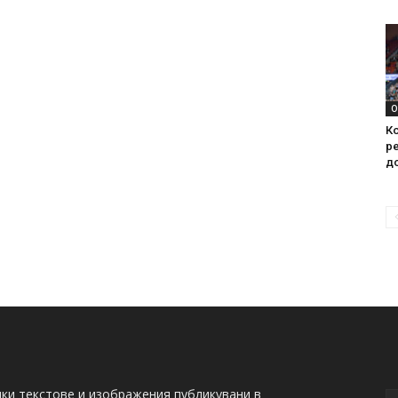
О
Ко
ре
д
ки текстове и изображения публикувани в