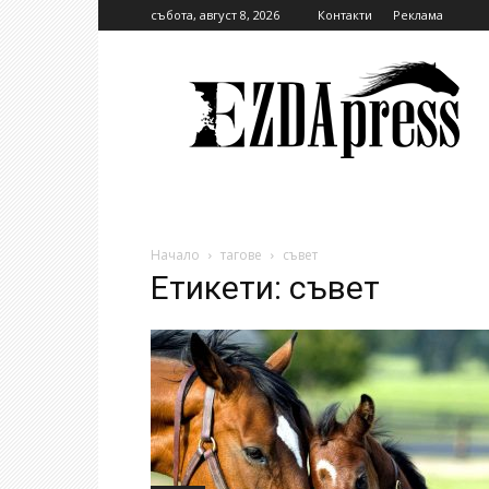
събота, август 8, 2026
Контакти
Реклама
EzdaPress
Начало
тагове
съвет
Етикети: съвет