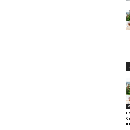
О
Р
С
п