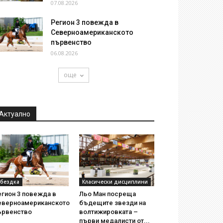
07.08.2026
Регион 3 повежда в
Северноамериканското
първенство
06.08.2026
още
Актуално
бездка
Класически дисциплини
егион 3 повежда в
Льо Ман посреща
еверноамериканското
бъдещите звезди на
ървенство
волтижировката –
първи медалисти от...