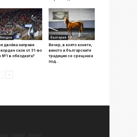
бездка
България
я двойка направи
Вечер, в която конете,
корден скок от 31-во
виното и българските
о №1 в обездката?
традиции се срещнаха
под...