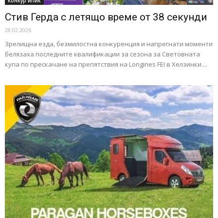
Конкур ипик
Стив Герда с летящо време от 38 секунди
28.02.2026
Зрелищна езда, безмилостна конкуренция и напрегнати моменти
белязаха последните квалификации за сезона за Световната
купа по прескачане на препятствия на Longines FEI в Хелзинки....