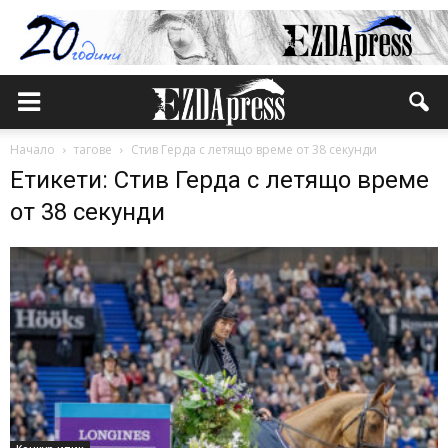
Начало
тагове
Стив Герда с летящо време от 38 секунди
Етикети: Стив Герда с летящо време
от 38 секунди