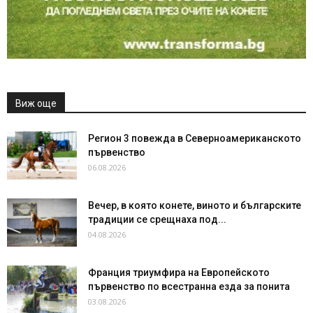
Виж още
Регион 3 повежда в Северноамериканското
първенство
06.08.2026
Вечер, в която конете, виното и българските
традиции се срещнаха под...
04.08.2026
Франция триумфира на Европейското
първенство по всестранна езда за понита
03.08.2026