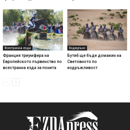
Всестранна езда
Ендюрънс
Франция триумфира на
Бутиб ще бъде домакин на
Европейското първенство по
Световното по
всестранна езда за понита
издръжливост