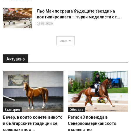
Льо Ман посреща бъдещите звезди на
волтижировката – първи медалисти от...
02.08.2026
още
Актуално
България
Обездка
Вечер, в която конете, виното
Регион 3 повежда в
и българските традиции се
Северноамериканското
срещнаха под...
първенство