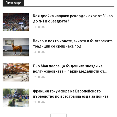
Виж още
Коя двойка направи рекорден скок от 31-во
до №1 в обездката?
07.08.2026
Вечер, в която конете, виното и българските
традиции се срещнаха под...
04.08.2026
Льо Ман посреща бъдещите звезди на
волтижировката – първи медалисти от...
02.08.2026
Франция триумфира на Европейското
първенство по всестранна езда за понита
03.08.2026