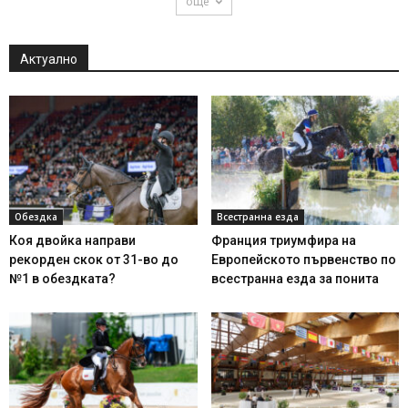
още
Актуално
Обездка
Всестранна езда
Коя двойка направи
Франция триумфира на
рекорден скок от 31-во до
Европейското първенство по
№1 в обездката?
всестранна езда за понита