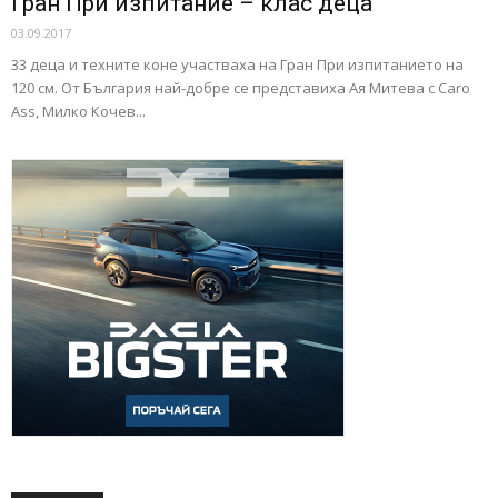
Гран При изпитание – клас деца
03.09.2017
33 деца и техните коне участваха на Гран При изпитанието на
120 см. От България най-добре се представиха Ая Митева с Carо
Ass, Милко Кочев...