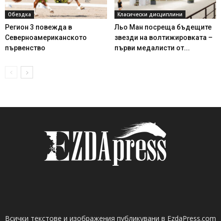
Обездка
Класически дисциплини
Регион 3 повежда в
Льо Ман посреща бъдещите
Северноамериканското
звезди на волтижировката –
първенство
първи медалисти от...
Всички текстове и изображения публикувани в EzdaPress.com