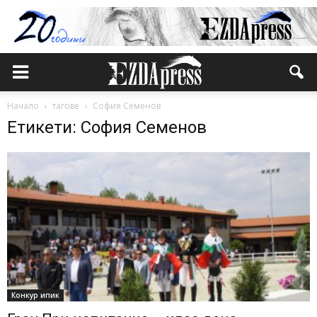
Начало
тагове
София Семенов
Етикети: София Семенов
Конкур ипик