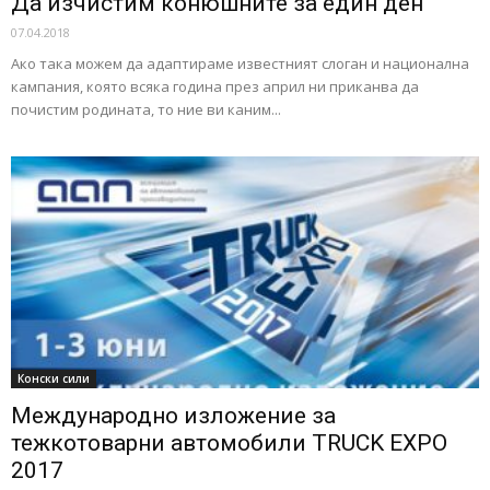
Да изчистим конюшните за един ден
07.04.2018
Ако така можем да адаптираме известният слоган и национална
кампания, която всяка година през април ни приканва да
почистим родината, то ние ви каним...
Конски сили
Международно изложение за
тежкотоварни автомобили TRUCK EXPO
2017