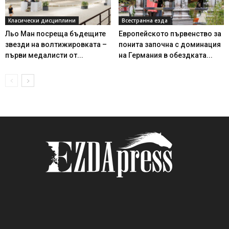
Класически дисциплини
Всестранна езда
Льо Ман посреща бъдещите
Европейското първенство за
звезди на волтижировката –
понита започна с доминация
първи медалисти от...
на Германия в обездката...