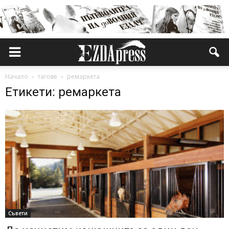
Начало
тагове
ремаркета
Етикети: ремаркета
Съвети