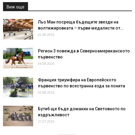
Виж още
Льо Ман посреща бъдещите звезди на
волтижировката – първи медалисти от...
02.08.2026
Регион 3 повежда в Северноамериканското
първенство
06.08.2026
Франция триумфира на Европейското
първенство по всестранна езда за понита
03.08.2026
Бутиб ще бъде домакин на Световното по
издръжливост
31.07.2026