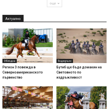
още
Актуално
Обездка
Ендюрънс
Регион 3 повежда в
Бутиб ще бъде домакин на
Северноамериканското
Световното по
първенство
издръжливост