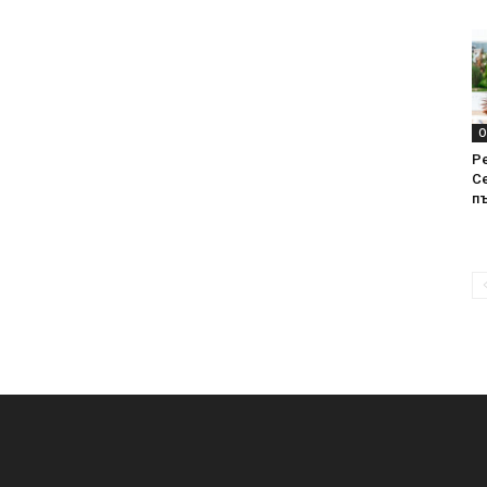
О
Р
С
п