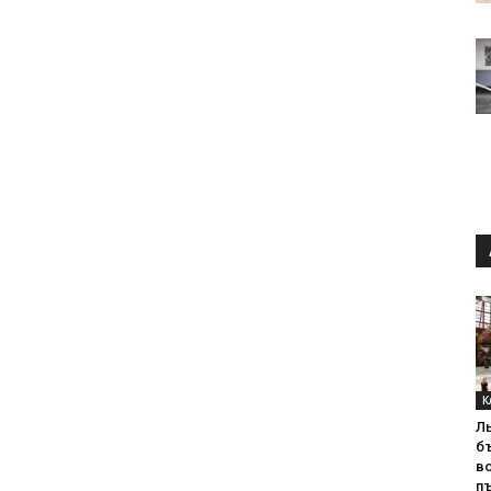
К
Л
б
в
пъ