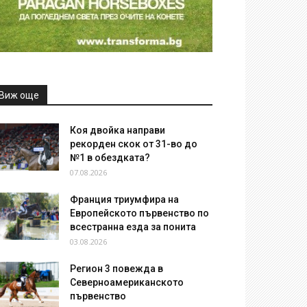
Виж още
Коя двойка направи
рекорден скок от 31-во до
№1 в обездката?
07.08.2026
Франция триумфира на
Европейското първенство по
всестранна езда за понита
03.08.2026
Регион 3 повежда в
Северноамериканското
първенство