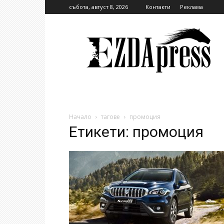
събота, август 8, 2026
Контакти
Реклама
EzdaPress
Начало
тагове
промоция
Етикети: промоция