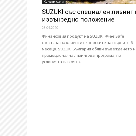
Конски сили
SUZUKI със специален лизинг 
извънредно положение
23.04.2020
Финансовия продукт на SUZUKI #FeelSafe
спестява на клиентите вноските за първите 6
месеца. SUZUKI България обяви въвеждането н
промоционална лизингова програма, по
условията на която...