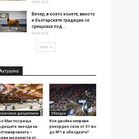
06.08.2026
Вечер, в която конете, виното
и българските традиции се
срещнаха под...
04.08.2026
още
Актуално
ласически дисциплини
Обездка
ьо Ман посреща
Коя двойка направи
ъдещите звезди на
рекорден скок от 31-во
олтижировката –
до №1 в обездката?
рви медалисти от...