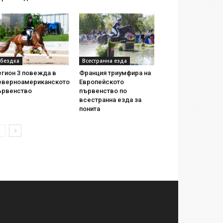
бездка
Всестранна езда
егион 3 повежда в
Франция триумфира на
еверноамериканското
Европейското
ървенство
първенство по
всестранна езда за
понита