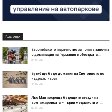
Виж още
Европейското първенство за понита започна
с доминация на Германия в обездката...
01.08.2026
Бутиб ще бъде домакин на Световното по
издръжливост
31.07.2026
Льо Ман посреща бъдещите звезди на
волтижировката – първи медалисти от...
02.08.2026