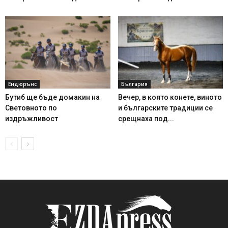
Ендюрънс
България
Бутиб ще бъде домакин на
Вечер, в която конете, виното
Световното по
и българските традиции се
издръжливост
срещнаха под...