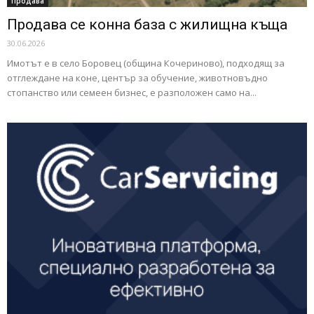
Продава
Продава се конна база с жилищна къща
30.06.2026
Имотът е в село Боровец (община Кочериново), подходящ за
отглеждане на коне, център за обучение, животновъдно
стопанство или семеен бизнес, e разположен само на...