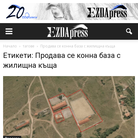
Начало
тагове
Продава се конна база с жилищна къща
Етикети: Продава се конна база с
жилищна къща