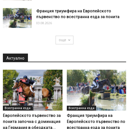
Франция триумфира на Европейското
първенство по всестранна езда за понита
03.08.2026
още
Актуално
Всестранна езда
Всестранна езда
Европейското първенство за
Франция триумфира на
понита започна с доминация
Европейското първенство по
на Германия в обездката...
всестранна езда за понита