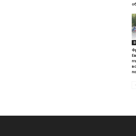
об
В
Ф
Е
п
вс
по