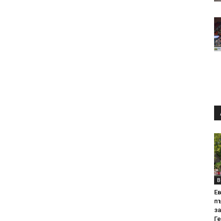
В
Е
пъ
за
Г