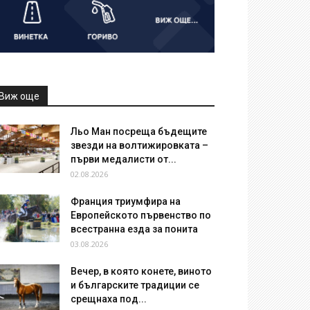
Виж още
Льо Ман посреща бъдещите
звезди на волтижировката –
първи медалисти от...
02.08.2026
Франция триумфира на
Европейското първенство по
всестранна езда за понита
03.08.2026
Вечер, в която конете, виното
и българските традиции се
срещнаха под...