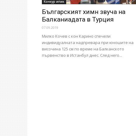
Конкур ипик
Българският химн звуча на
Балканиадата в Турция
07.09.2019
Милко Кочев с кон Карино спечели
индивидуалната надпревара при юношите на
височина 125 см по време на Балканското
първенство в Истанбул днес. След него...