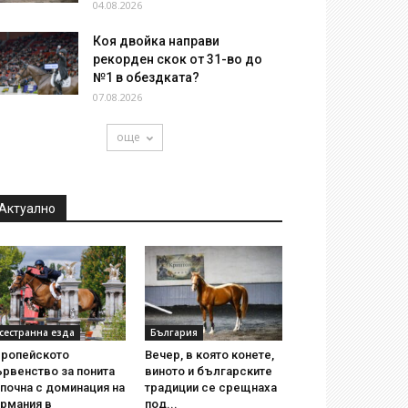
04.08.2026
Коя двойка направи
рекорден скок от 31-во до
№1 в обездката?
07.08.2026
още
Актуално
сестранна езда
България
вропейското
Вечер, в която конете,
рвенство за понита
виното и българските
почна с доминация на
традиции се срещнаха
ермания в
под...