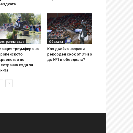
ездката...
сестранна езда
Обездка
ранция триумфира на
Коя двойка направи
вропейското
рекорден скок от 31-во
ървенство по
до №1 в обездката?
естранна езда за
нита