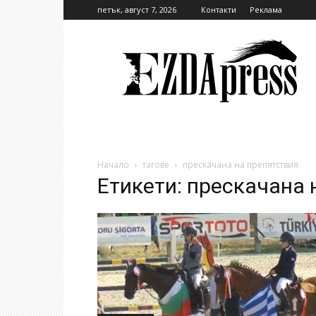
петък, август 7, 2026
Контакти
Реклама
EzdaPress
Начало
тагове
прескачана на препятствия
Етикети: прескачана 