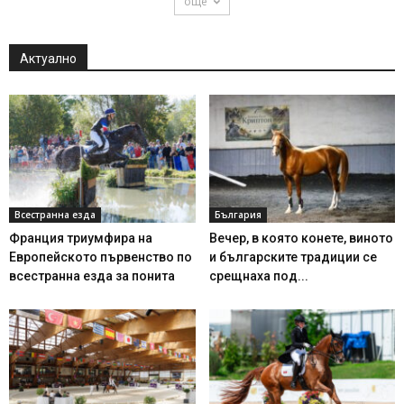
още
Актуално
Всестранна езда
България
Франция триумфира на
Вечер, в която конете, виното
Европейското първенство по
и българските традиции се
всестранна езда за понита
срещнаха под...