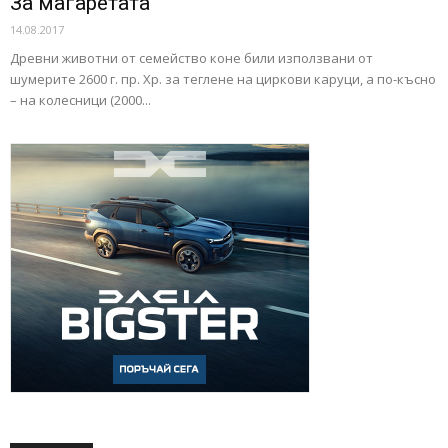
За магаретата
14.08.2017
Древни животни от семейство коне били използвани от
шумерите 2600 г. пр. Хр. за теглене на циркови каруци, а по-късно
– на колесници (2000...