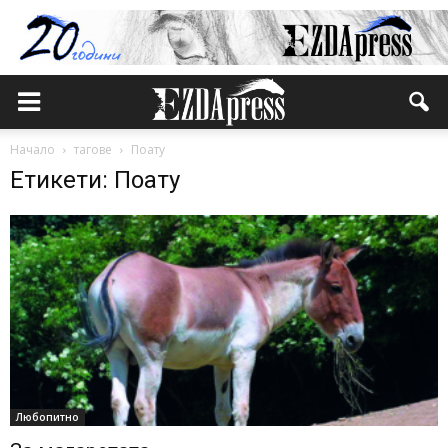
Начало
тагове
Поату
Етикети: Поату
Любопитно