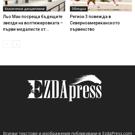
Класически дисциплини
Обездка
Льо Ман посреща бъдещите
Регион 3 повежда в
звезди на волтижировката –
Северноамериканското
първи медалисти от...
първенство
Всички текстове и изображения публикувани в EzdaPress.com