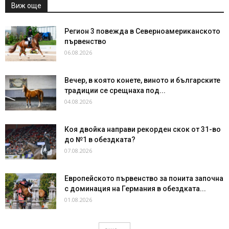
Виж още
Регион 3 повежда в Северноамериканското
първенство
06.08.2026
Вечер, в която конете, виното и българските
традиции се срещнаха под...
04.08.2026
Коя двойка направи рекорден скок от 31-во
до №1 в обездката?
07.08.2026
Европейското първенство за понита започна
с доминация на Германия в обездката...
01.08.2026