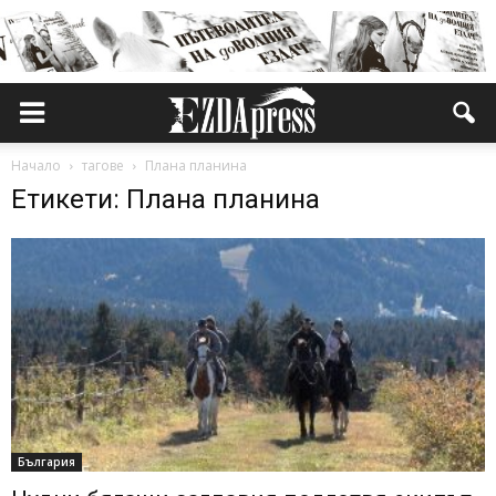
Начало
тагове
Плана планина
Етикети: Плана планина
България