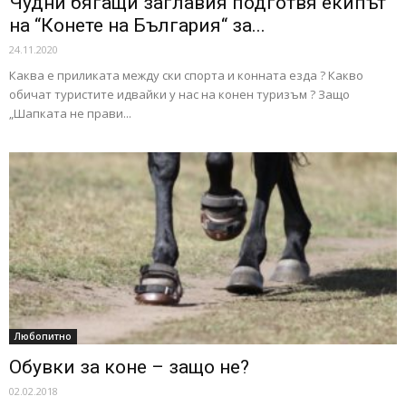
Чудни бягащи заглавия подготвя екипът
на “Конете на България“ за...
24.11.2020
Каква е приликата между ски спорта и конната езда ? Какво
обичат туристите идвайки у нас на конен туризъм ? Защо
„Шапката не прави...
Любопитно
Обувки за коне – защо не?
02.02.2018