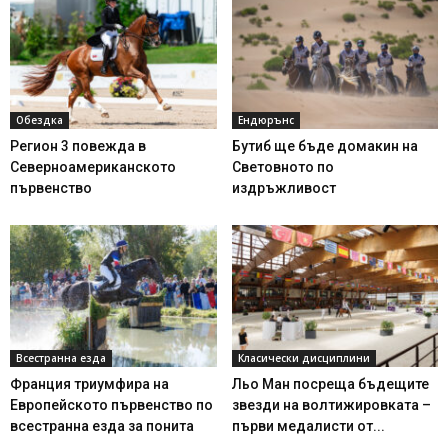
Обездка
Ендюрънс
Регион 3 повежда в
Бутиб ще бъде домакин на
Северноамериканското
Световното по
първенство
издръжливост
Всестранна езда
Класически дисциплини
Франция триумфира на
Льо Ман посреща бъдещите
Европейското първенство по
звезди на волтижировката –
всестранна езда за понита
първи медалисти от...