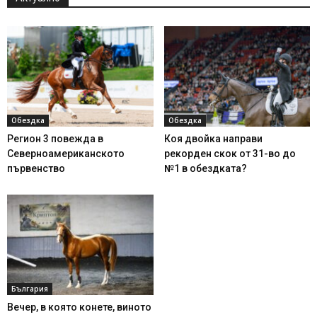
Обездка
Обездка
Регион 3 повежда в
Коя двойка направи
Северноамериканското
рекорден скок от 31-во до
първенство
№1 в обездката?
България
Вечер, в която конете, виното