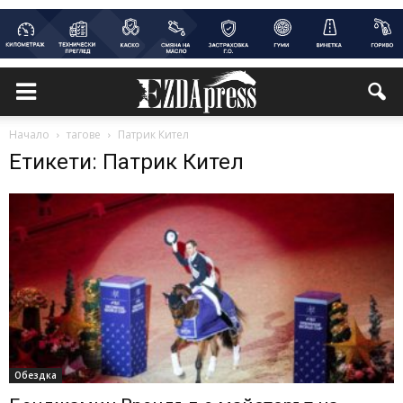
Начало
тагове
Патрик Кител
Етикети: Патрик Кител
Обездка