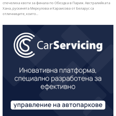
спечелиха квоти за финала по Обездка в Париж. Австралийката
Хана, рускинята Меркулова и Караисова от Беларус са
отличниците, които...