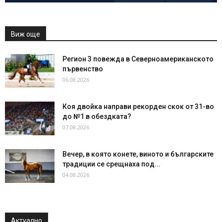
Виж още
Регион 3 повежда в Северноамериканското
първенство
06.08.2026
Коя двойка направи рекорден скок от 31-во
до №1 в обездката?
07.08.2026
Вечер, в която конете, виното и българските
традиции се срещнаха под...
04.08.2026
Актуално