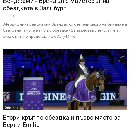
Бенджамин Врендъл e майсторът на
обездката в Залцбург
10.12.2018
34-годишният Бенджамин Врендъл си спечели място на финала на
Световната купа на FEI по обездка - Западноевропейска лига,
след отлично представяне с Daily Mirror...
Обездка
Втори кръг по обездка и първо място за
Верт и Emilio