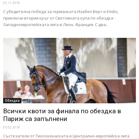
05.11.2018
С убедителна победа за германката Изабел Верт и Emilio,
приключи втория кръг от Световната купа по обездка -
Западноевропейската лига в Лион, Франция. С два...
Обездка
Всички квоти за финала по обездка в
Париж са запълнени
05.02.2018
Състезатели от Тихоокенаската и Централно-европейска лига