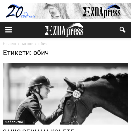
Начало
тагове
обич
Етикети: обич
Любопитно