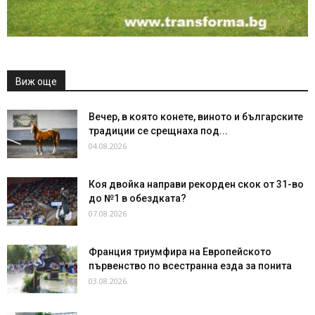
Виж още
Вечер, в която конете, виното и българските
традиции се срещнаха под...
04.08.2026
Коя двойка направи рекорден скок от 31-во
до №1 в обездката?
07.08.2026
Франция триумфира на Европейското
първенство по всестранна езда за понита
03.08.2026