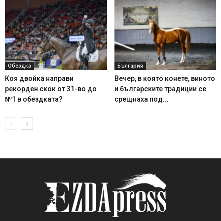
Обездка
България
Коя двойка направи
Вечер, в която конете, виното
рекорден скок от 31-во до
и българските традиции се
№1 в обездката?
срещнаха под...