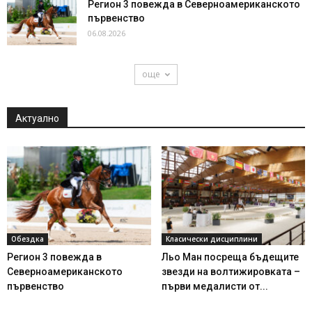
Регион 3 повежда в Северноамериканското
първенство
06.08.2026
още
Актуално
Обездка
Класически дисциплини
Регион 3 повежда в
Льо Ман посреща бъдещите
Северноамериканското
звезди на волтижировката –
първенство
първи медалисти от...