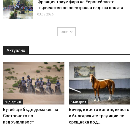
Франция триумфира на Европейското
първенство по всестранна езда за понита
03.08.2026
още
Актуално
Ендюрънс
България
Бутиб ще бъде домакин на
Вечер, в която конете, виното
Световното по
и българските традиции се
издръжливост
срещнаха под...