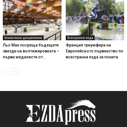
Класически дисциплини
Всестранна езда
Льо Ман посреща бъдещите
Франция триумфира на
звезди на волтижировката –
Европейското първенство по
първи медалисти от...
всестранна езда за понита