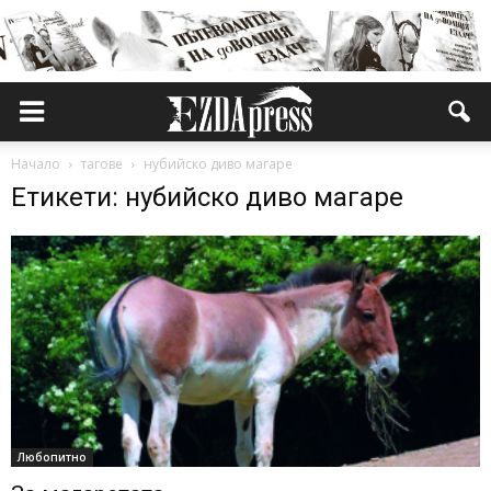
Начало
тагове
нубийско диво магаре
Етикети: нубийско диво магаре
Любопитно