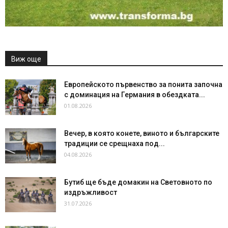
Виж още
Европейското първенство за понита започна
с доминация на Германия в обездката...
01.08.2026
Вечер, в която конете, виното и българските
традиции се срещнаха под...
04.08.2026
Бутиб ще бъде домакин на Световното по
издръжливост
31.07.2026