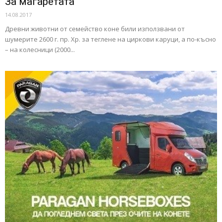
За магаретата
14.08.2017
Древни животни от семейство коне били използвани от
шумерите 2600 г. пр. Хр. за теглене на циркови каруци, а по-късно
– на колесници (2000...