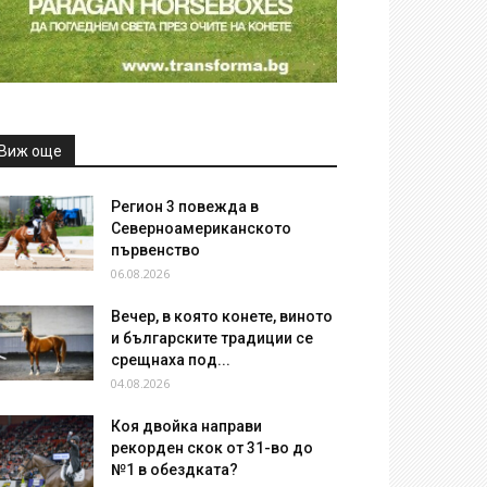
Виж още
Регион 3 повежда в
Северноамериканското
първенство
06.08.2026
Вечер, в която конете, виното
и българските традиции се
срещнаха под...
04.08.2026
Коя двойка направи
рекорден скок от 31-во до
№1 в обездката?