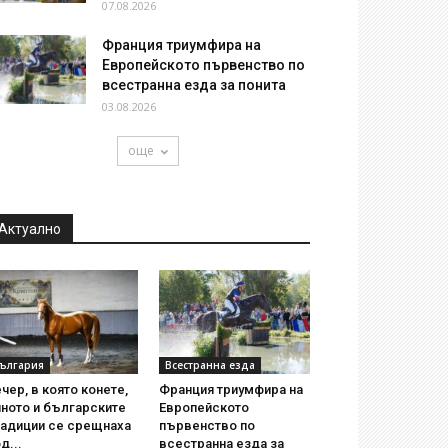
07.08.2026
Франция триумфира на
Европейското първенство по
всестранна езда за понита
03.08.2026
още
Актуално
ългария
Всестранна езда
чер, в която конете,
Франция триумфира на
ното и българските
Европейското
радиции се срещнаха
първенство по
д...
всестранна езда за