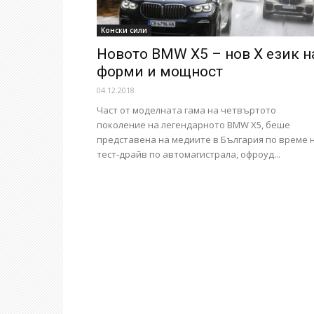
Конски сили
Новото BMW X5 – нов Х език н
форми и мощност
04.12.2018
Част от моделната гама на четвъртото
поколение на легендарното BMW X5, беше
представена на медиите в България по време 
тест-драйв по автомагистрала, офроуд...