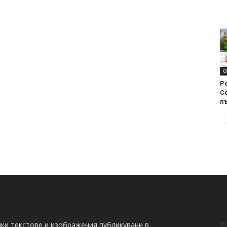
О
Р
С
п
ки текстове и изображения публикувани в