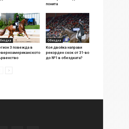
понита
бездка
Обездка
егион 3 повежда в
Коя двойка направи
еверноамериканското
рекорден скок от 31-во
ървенство
до №1 в обездката?