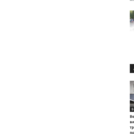
Б
Ве
ви
т
по