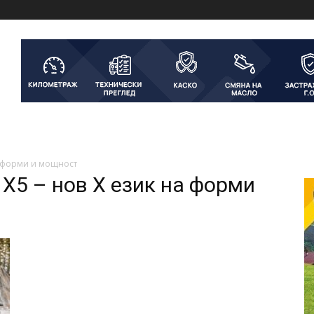
а форми и мощност
X5 – нов Х език на форми