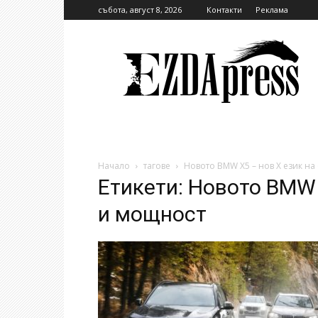
събота, август 8, 2026
Контакти
Реклама
EzdaPress
Начало
тагове
Новото BMW X5 – нов Х език н
Етикети: Новото BMW 
и мощност