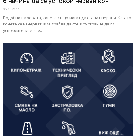
6 начина да се успокои нервен кон
05.06.2016
Подобно на хората, конете също могат да станат нервни. Когато
конете се изнервят, вие трябва да сте в състояние да ги
успокоите, което е...