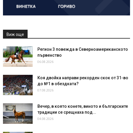
Виж още
Регион 3 повежда в Северноамериканското
първенство
06.08.2026
Коя двойка направи рекорден скок от 31-во
до №1 в обездката?
07.08.2026
Вечер, в която конете, виното и българските
традиции се срещнаха под...
04.08.2026