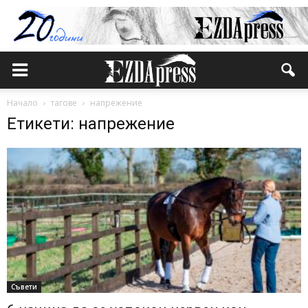
Начало
тагове
напрежение
Етикети: напрежение
Съвети