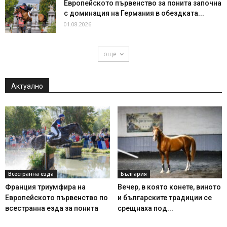
Европейското първенство за понита започна
с доминация на Германия в обездката...
01.08.2026
още
Актуално
Всестранна езда
България
Франция триумфира на
Вечер, в която конете, виното
Европейското първенство по
и българските традиции се
всестранна езда за понита
срещнаха под...