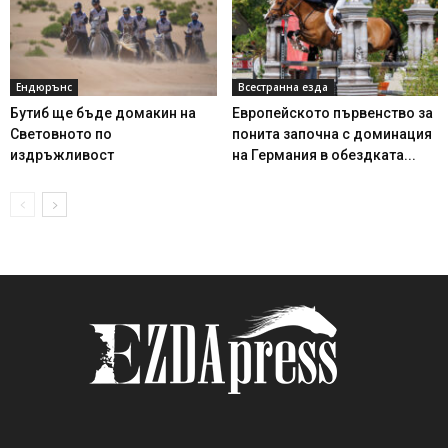
Ендюрънс
Всестранна езда
Бутиб ще бъде домакин на
Европейското първенство за
Световното по
понита започна с доминация
издръжливост
на Германия в обездката...