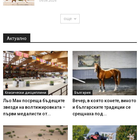
06.08.2026
още
Актуално
Класически дисциплини
България
Льо Ман посреща бъдещите
Вечер, в която конете, виното
звезди на волтижировката –
и българските традиции се
първи медалисти от...
срещнаха под...