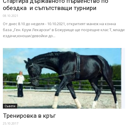
Стартира държавното първенство по
обездка и съпътстващи турнири
08.10.2021
От днес 8.10 до неделя - 10.10.2021, откритият манеж на конна
база „Ген. Крум Лекарски“ в Божурище ще посрещне клас Т, млади
ездачи,юноши/девойки до...
Съвети
Тренировка в кръг
25.10.2017