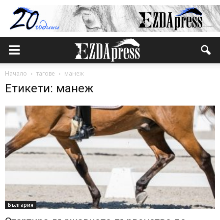
Начало
тагове
манеж
Етикети: манеж
България