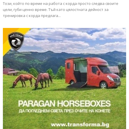
Този, който по време на работа с корда просто следва своите
цели, губи ценно време. Тъй като цялостната дейност за
тренировка с корда предлага...