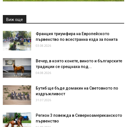
Виж още
Франция триумфира на Европейското
първенство по всестранна езда за понита
03.08.2026
Вечер, в която конете, виното и българските
традиции се срещнаха под...
04.08.2026
Бутиб ще бъде домакин на Световното по
издръжливост
31.07.2026
Регион 3 повежда в Северноамериканското
първенство