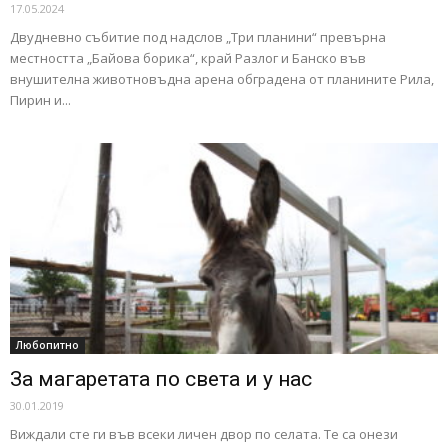
17.05.2024
Двудневно събитие под надслов „Три планини“ превърна
местността „Байова борика“, край Разлог и Банско във
внушителна животновъдна арена обградена от планините Рила,
Пирин и...
Любопитно
За магаретата по света и у нас
30.01.2019
Виждали сте ги във всеки личен двор по селата. Те са онези