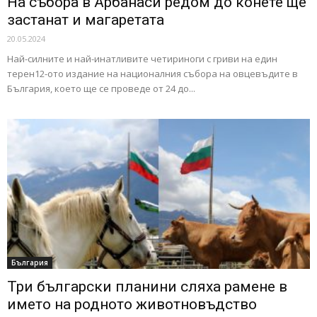
На събора в Арбанаси редом до конете ще
застанат и магаретата
20.05.2024
Най-силните и най-инатливите четириноги с гриви на един
терен12-ото издание на националния събора на овцевъдите в
България, което ще се проведе от 24 до...
България
Три български планини сляха рамене в
името на родното животновъдство