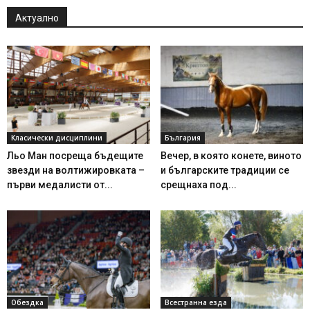
Актуално
Класически дисциплини
България
Льо Ман посреща бъдещите
Вечер, в която конете, виното
звезди на волтижировката –
и българските традиции се
първи медалисти от...
срещнаха под...
Обездка
Всестранна езда