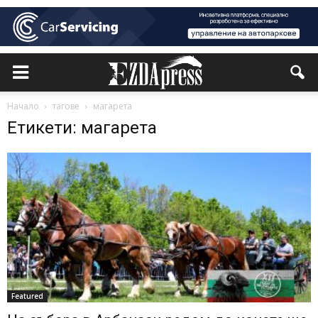
Начало
тагове
магарета
Етикети: магарета
Featured