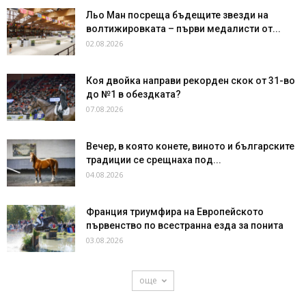
Льо Ман посреща бъдещите звезди на
волтижировката – първи медалисти от...
02.08.2026
Коя двойка направи рекорден скок от 31-во
до №1 в обездката?
07.08.2026
Вечер, в която конете, виното и българските
традиции се срещнаха под...
04.08.2026
Франция триумфира на Европейското
първенство по всестранна езда за понита
03.08.2026
още