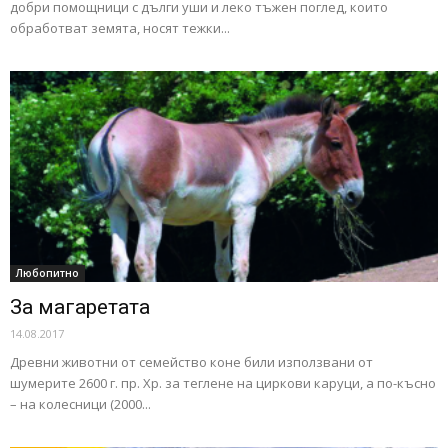
добри помощници с дълги уши и леко тъжен поглед, които
обработват земята, носят тежки...
Любопитно
За магаретата
14.08.2017
Древни животни от семейство коне били използвани от
шумерите 2600 г. пр. Хр. за теглене на циркови каруци, а по-късно
– на колесници (2000...