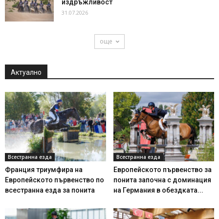
издръжливост
31.07.2026
още
Актуално
Всестранна езда
Всестранна езда
Франция триумфира на
Европейското първенство за
Европейското първенство по
понита започна с доминация
всестранна езда за понита
на Германия в обездката...