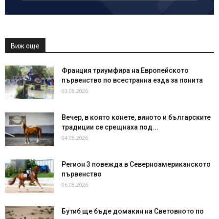
Виж още
Франция триумфира на Европейското
първенство по всестранна езда за понита
03.08.2026
Вечер, в която конете, виното и българските
традиции се срещнаха под...
04.08.2026
Регион 3 повежда в Северноамериканското
първенство
06.08.2026
Бутиб ще бъде домакин на Световното по