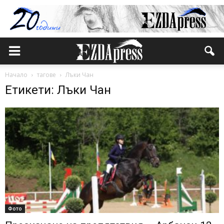
Начало
тагове
Лъки Чан
Етикети: Лъки Чан
Фото