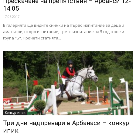
Прескачане на препятствия – Арбанси 12-
14.05
17.05.2017
В галерията ще видите снимки на първо изпитание за деца и
аматьори, второ изпитание, трето изпитание за 5 год. коне и
група "Б". Прочети статията...
Конкур ипик
Три дни надпревари в Арбанаси – конкур
ипик