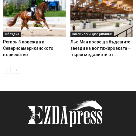
Обездка
Класически дисциплини
Регион 3 повежда в
Льо Ман посреща бъдещите
Северноамериканското
звезди на волтижировката –
първенство
първи медалисти от...