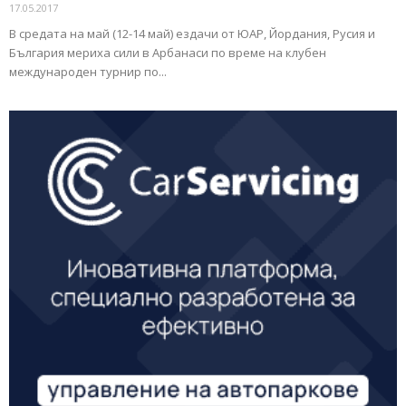
17.05.2017
В средата на май (12-14 май) ездачи от ЮАР, Йордания, Русия и
България мериха сили в Арбанаси по време на клубен
международен турнир по...