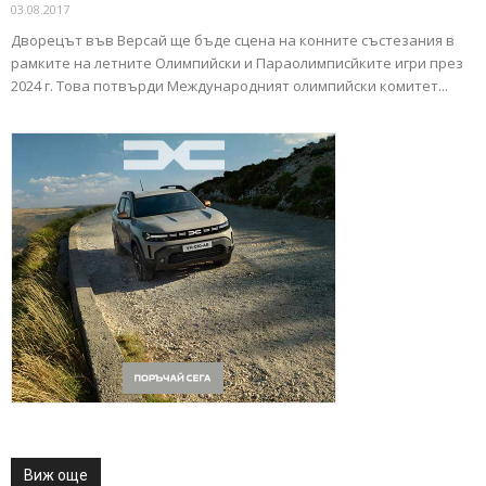
03.08.2017
Дворецът във Версай ще бъде сцена на конните състезания в
рамките на летните Олимпийски и Параолимписйките игри през
2024 г. Това потвърди Международният олимпийски комитет...
Виж още