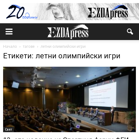
Начало
тагове
летни олимпийски игри
Етикети: летни олимпийски игри
Свят