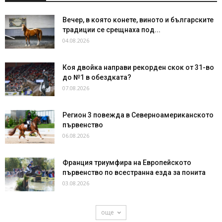
Вечер, в която конете, виното и българските
традиции се срещнаха под...
04.08.2026
Коя двойка направи рекорден скок от 31-во
до №1 в обездката?
07.08.2026
Регион 3 повежда в Северноамериканското
първенство
06.08.2026
Франция триумфира на Европейското
първенство по всестранна езда за понита
03.08.2026
още