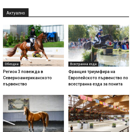
Актуално
Обездка
Всестранна езда
Регион 3 повежда в
Франция триумфира на
Северноамериканското
Европейското първенство по
първенство
всестранна езда за понита