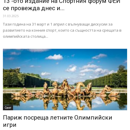
13 -ото издание на Спортния форум ФЕИ
се провежда днес и...
31.03.2025
Тази година на 31 март и 1 април с вълнуващи дискусии за
развитието на конния спорт, които са същността на срещата в
олимпийската столица...
Свят
Париж посреща летните Олимпийски
игри