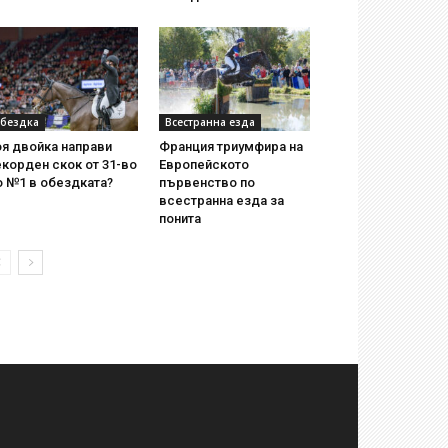
бездка
Всестранна езда
я двойка направи
Франция триумфира на
корден скок от 31-во
Европейското
о №1 в обездката?
първенство по
всестранна езда за
понита