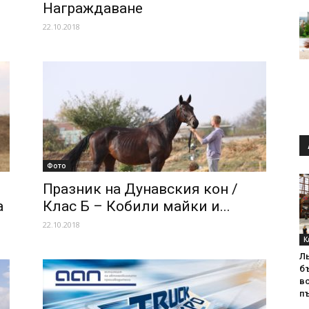
Награждаване
22.10.2018
Фото
Празник на Дунавския кон /
а
Клас Б – Кобили майки и...
22.10.2018
К
Л
б
в
пъ