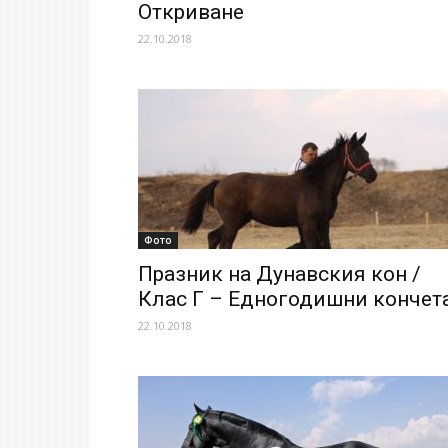
Откриване
22.10.2018
Фото
Празник на Дунавския кон /
Клас Г – Едногодишни кончет
22.10.2018