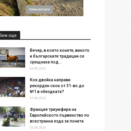
Виж още
Вечер, в която конете, виното
и българските традиции се
срещнаха под...
04.08.2026
Коя двойка направи
рекорден скок от 31-во до
№1 в обездката?
07.08.2026
Франция триумфира на
Европейското първенство по
всестранна езда за понита
03.08.2026