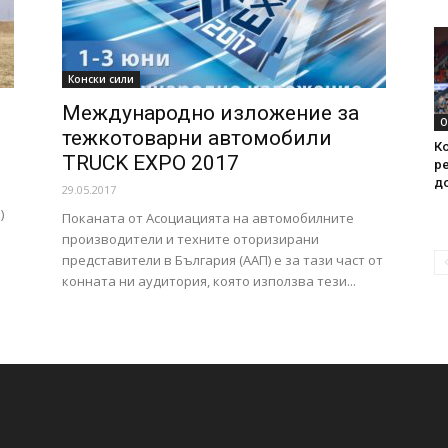
Конски сили
Международно изложение за
О
тежкотоварни автомобили
Ко
TRUCK EXPO 2017
ре
д
29.05.2017
)
Поканата от Асоциацията на автомобилните
производители и техните оторизирани
представители в България (ААП) е за тази част от
конната ни аудитория, която използва тези...