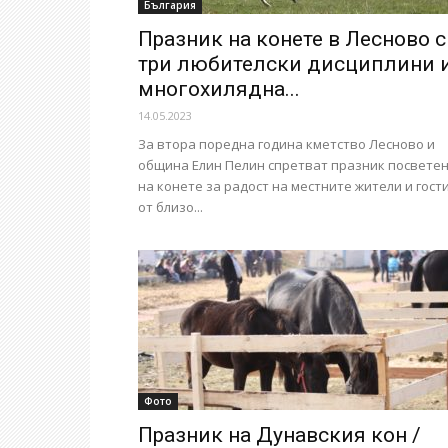
България
Празник на конете в Лесново с
три любителски дисциплини 
многохилядна...
14.05.2023
За втора поредна година кметство Лесново и
община Елин Пелин спретват празник посвете
на конете за радост на местните жители и гост
от близо...
Фото
Празник на Дунавския кон /