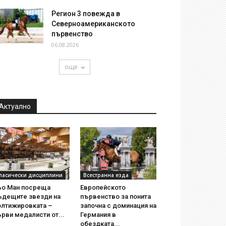
Регион 3 повежда в
Северноамериканското
първенство
06.08.2026
още
Актуално
ласически дисциплини
Всестранна езда
ьо Ман посреща
Европейското
ъдещите звезди на
първенство за понита
олтижировката –
започна с доминация на
рви медалисти от...
Германия в
обездката...