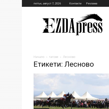
петък, август 7, 2026
Контакти
Реклама
EzdaPress
Начало
тагове
Лесново
Етикети: Лесново