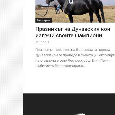
България
Празникът на Дунавския кон
излъчи своите шампиони
22.10.2018
Празникът посветен на българската порода
Дунавски кон се проведе в събота (20 октомври
на стадиона в село Лесново, общ. Елин Пелин.
Събитието бе организирано...