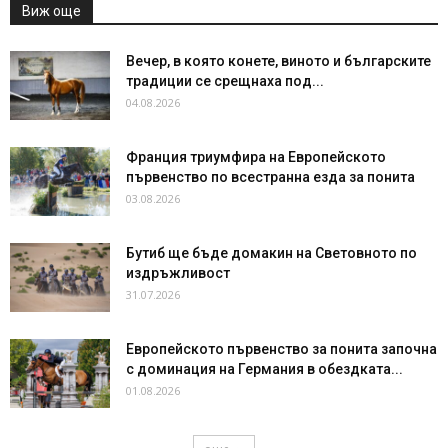
Виж още
Вечер, в която конете, виното и българските
традиции се срещнаха под...
04.08.2026
Франция триумфира на Европейското
първенство по всестранна езда за понита
03.08.2026
Бутиб ще бъде домакин на Световното по
издръжливост
31.07.2026
Европейското първенство за понита започна
с доминация на Германия в обездката...
01.08.2026