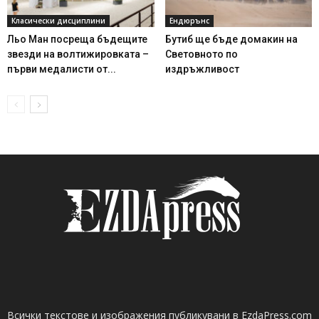
Класически дисциплини
Ендюрънс
Льо Ман посреща бъдещите
Бутиб ще бъде домакин на
звезди на волтижировката –
Световното по
първи медалисти от...
издръжливост
Всички текстове и изображения публикувани в EzdaPress.com