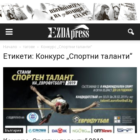
Начало
тагове
Конкурс „Спортни таланти“
Етикети: Конкурс „Спортни таланти“
България