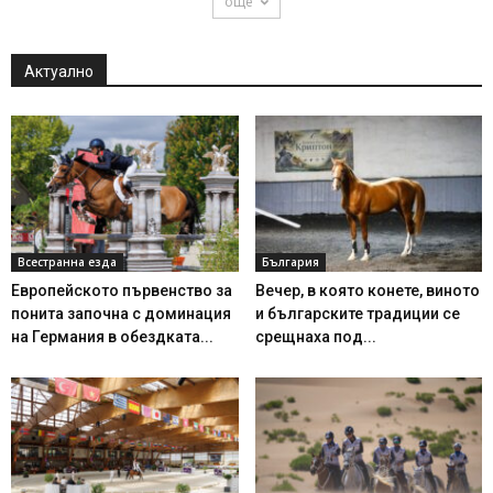
още
Актуално
Всестранна езда
България
Европейското първенство за
Вечер, в която конете, виното
понита започна с доминация
и българските традиции се
на Германия в обездката...
срещнаха под...