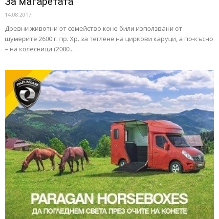
За магаретата
14.08.2017
Древни животни от семейство коне били използвани от
шумерите 2600 г. пр. Хр. за теглене на циркови каруци, а по-късно
– на колесници (2000...