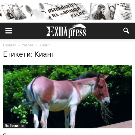
Начало
тагове
Кианг
Етикети: Кианг
Любопитно