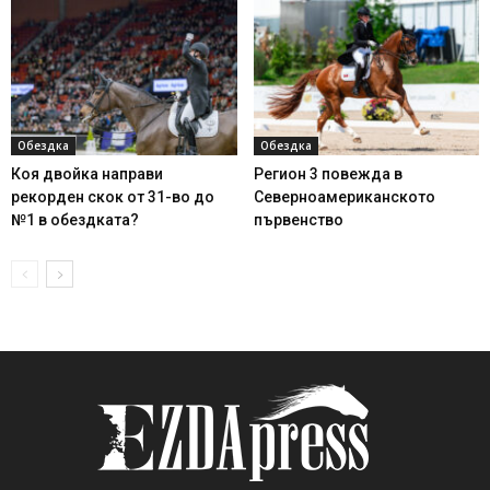
Обездка
Обездка
Коя двойка направи
Регион 3 повежда в
рекорден скок от 31-во до
Северноамериканското
№1 в обездката?
първенство