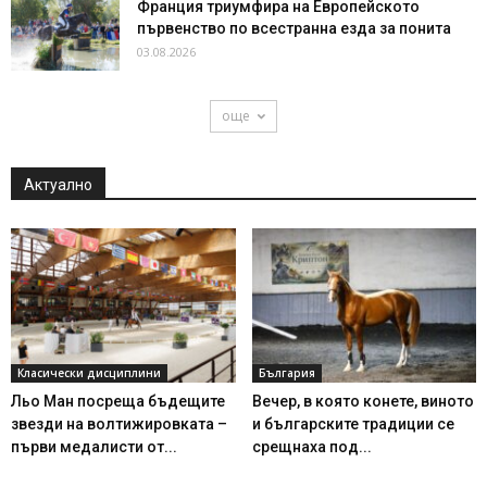
Франция триумфира на Европейското
първенство по всестранна езда за понита
03.08.2026
още
Актуално
Класически дисциплини
България
Льо Ман посреща бъдещите
Вечер, в която конете, виното
звезди на волтижировката –
и българските традиции се
първи медалисти от...
срещнаха под...