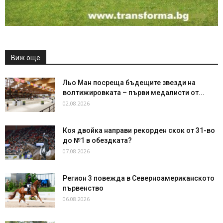
Виж още
Льо Ман посреща бъдещите звезди на
волтижировката – първи медалисти от...
02.08.2026
Коя двойка направи рекорден скок от 31-во
до №1 в обездката?
07.08.2026
Регион 3 повежда в Северноамериканското
първенство
06.08.2026