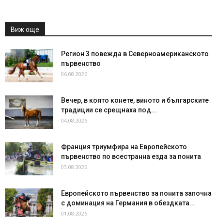
Виж още
Регион 3 повежда в Северноамериканското
първенство
06.08.2026
Вечер, в която конете, виното и българските
традиции се срещнаха под...
04.08.2026
Франция триумфира на Европейското
първенство по всестранна езда за понита
03.08.2026
Европейското първенство за понита започна
с доминация на Германия в обездката...
01.08.2026