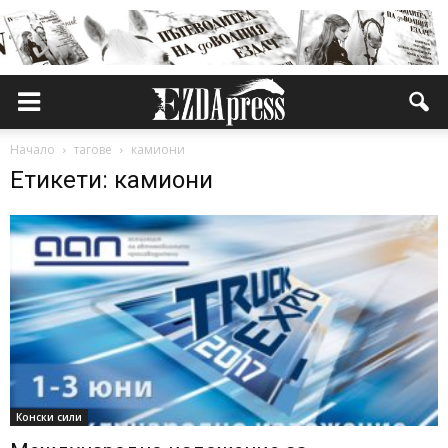
Начало
тагове
камиони
Етикети: камиони
Конски сили