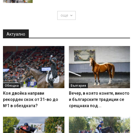
още
Актуално
Обездка
България
Коя двойка направи
Вечер, в която конете, виното
рекорден скок от 31-во до
и българските традиции се
№1 в обездката?
срещнаха под...