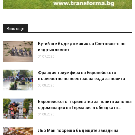
Виж още
Бутиб ще бъде домакин на Световното по
издръжливост
31.07.2026
Франция триумфира на Европейското
първенство по всестранна езда за понита
03.08.2026
Европейското първенство за понита започна
с доминация на Германия в обездката...
01.08.2026
Льо Ман посреща бъдещите звезди на