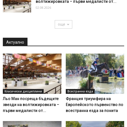
волтижировката – първи медалисти от...
02.08.2026
още
Актуално
Класически дисциплини
Всестранна езда
Льо Ман посреща бъдещите
Франция триумфира на
звезди на волтижировката –
Европейското първенство по
първи медалисти от...
всестранна езда за понита