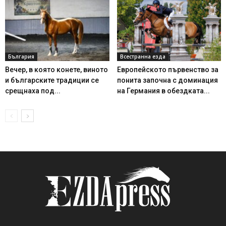
България
Всестранна езда
Вечер, в която конете, виното
Европейското първенство за
и българските традиции се
понита започна с доминация
срещнаха под...
на Германия в обездката...