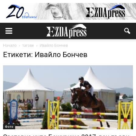
Начало
тагове
Ивайло Бончев
Етикети: Ивайло Бончев
Фото