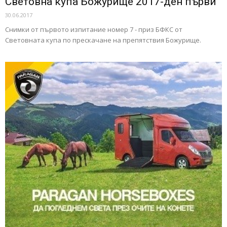
Световна купа Божурище 2017-ден първи
30.06.2017
Снимки от първото изпитание номер 7 - приз БФКС от
Световната купа по прескачане на препятствия Божурище.