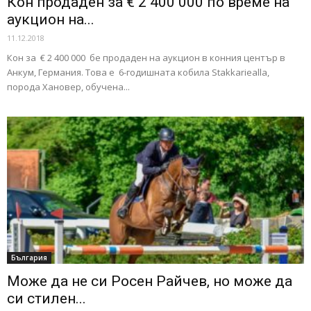
Кон продаден за € 2 400 000 по време на
аукцион на...
11.12.2018
Кон за € 2 400 000 бе продаден на аукцион в конния център в
Анкум, Германия. Това е 6-годишната кобила Stakkariealla,
порода Хановер, обучена...
България
Може да не си Росен Райчев, но може да
си стилен...