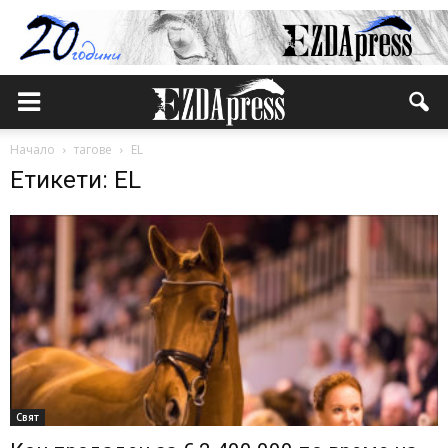
Начало
тагове
ЕL
Етикети: ЕL
Свят