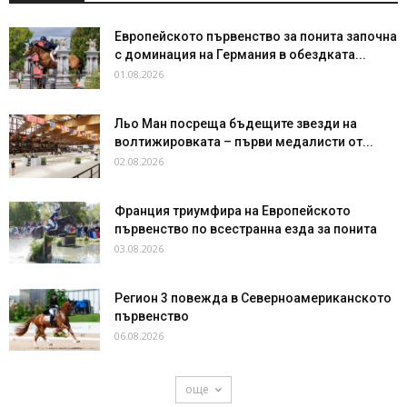
Европейското първенство за понита започна
с доминация на Германия в обездката...
01.08.2026
Льо Ман посреща бъдещите звезди на
волтижировката – първи медалисти от...
02.08.2026
Франция триумфира на Европейското
първенство по всестранна езда за понита
03.08.2026
Регион 3 повежда в Северноамериканското
първенство
06.08.2026
още