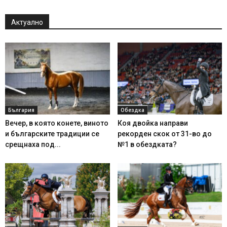
Актуално
България
Обездка
Вечер, в която конете, виното
Коя двойка направи
и българските традиции се
рекорден скок от 31-во до
срещнаха под...
№1 в обездката?