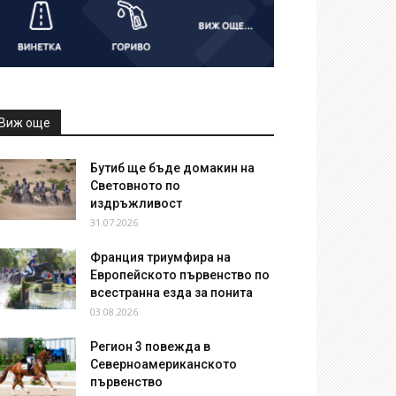
Виж още
Бутиб ще бъде домакин на
Световното по
издръжливост
31.07.2026
Франция триумфира на
Европейското първенство по
всестранна езда за понита
03.08.2026
Регион 3 повежда в
Северноамериканското
първенство