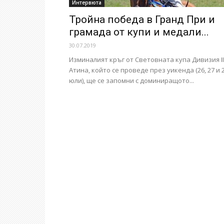
Интервюта
Тройна победа в Гранд При и
грамада от купи и медали...
30.07.2019
Изминалият кръг от Световната купа Дивизия II
Атина, който се проведе през уикенда (26, 27 и 
юли), ще се запомни с доминиращото...