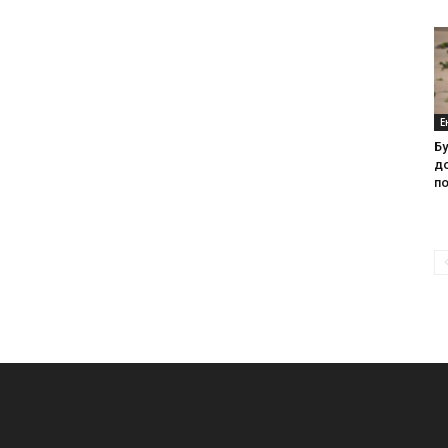
Е
Б
д
п