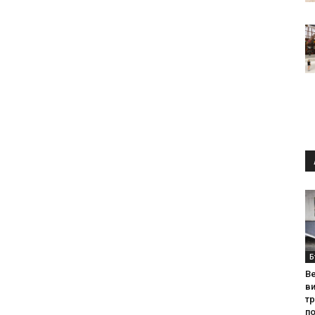
Б
Ве
ви
т
по