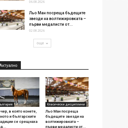
06.08.2026
Льо Ман посреща бъдещите
звезди на волтижировката –
първи медалисти от...
02.08.2026
още
Актуално
ългария
Класически дисциплини
чер, в която конете,
Льо Ман посреща
ното и българските
бъдещите звезди на
радиции се срещнаха
волтижировката –
д...
първи медалисти от...