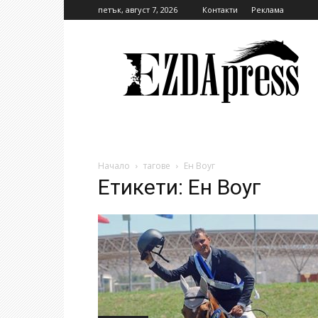
петък, август 7, 2026
Контакти
Реклама
EzdaPress
Начало
тагове
Ен Воуг
Етикети: Ен Воуг