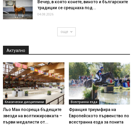
Вечер, в която конете, виното и българските
традиции се срещнаха под...
04.08.2026
още
Актуално
Класически дисциплини
Всестранна езда
Льо Ман посреща бъдещите
Франция триумфира на
звезди на волтижировката –
Европейското първенство по
първи медалисти от...
всестранна езда за понита