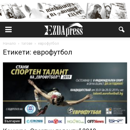
Начало
тагове
еврофутбол
Етикети: еврофутбол
България