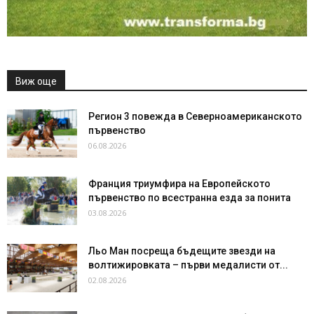
Виж още
Регион 3 повежда в Северноамериканското
първенство
06.08.2026
Франция триумфира на Европейското
първенство по всестранна езда за понита
03.08.2026
Льо Ман посреща бъдещите звезди на
волтижировката – първи медалисти от...
02.08.2026