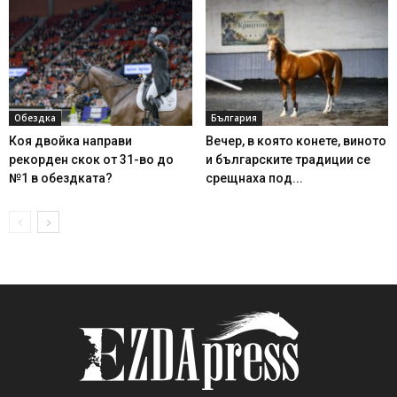
Обездка
България
Коя двойка направи
Вечер, в която конете, виното
рекорден скок от 31-во до
и българските традиции се
№1 в обездката?
срещнаха под...