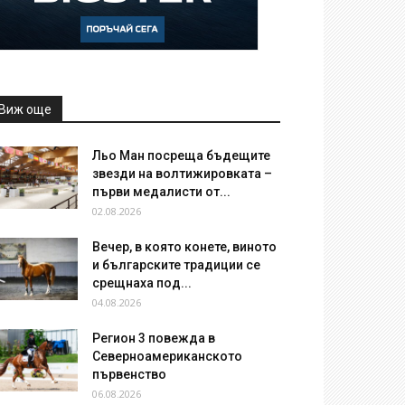
Виж още
Льо Ман посреща бъдещите
звезди на волтижировката –
първи медалисти от...
02.08.2026
Вечер, в която конете, виното
и българските традиции се
срещнаха под...
04.08.2026
Регион 3 повежда в
Северноамериканското
първенство
06.08.2026