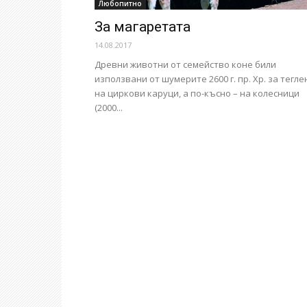
Любопитно
За магаретата
14.08.2017
Древни животни от семейство коне били
използвани от шумерите 2600 г. пр. Хр. за тегле
на циркови каруци, а по-късно – на колесници
(2000...