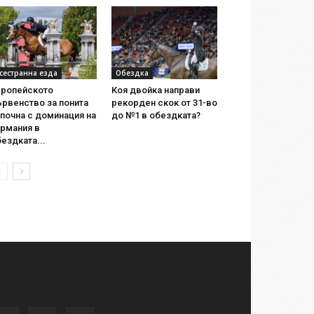
сестранна езда
Обездка
вропейското
Коя двойка направи
рвенство за понита
рекорден скок от 31-во
почна с доминация на
до №1 в обездката?
ермания в
ездката...