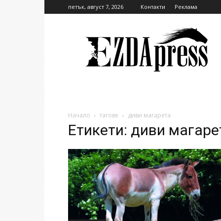
петък, август 7, 2026
Контакти
Реклама
EzdaPress
Начало
тагове
диви магарета
Етикети: диви магаре