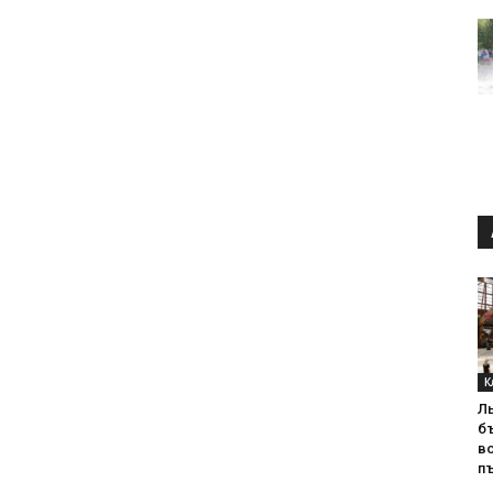
К
Л
б
в
пъ