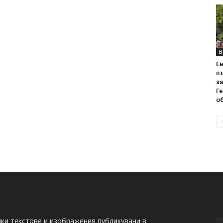
В
Е
пъ
за
Г
об
ки текстове и изображения публикувани в