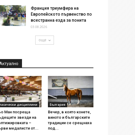
Франция триумфира на
Европейското първенство по
всестранна езда за понита
03.08.2026
още
Актуално
ласически дисциплини
България
ьо Ман посреща
Вечер, в която конете,
ъдещите звезди на
виното и българските
олтижировката –
традиции се срещнаха
рви медалисти от...
под...