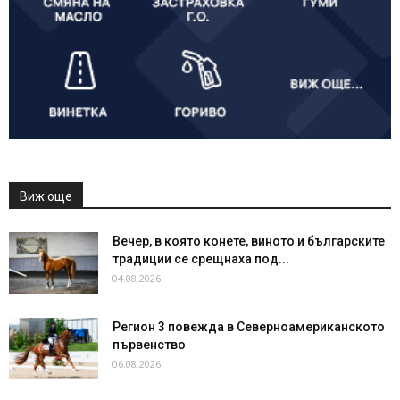
Виж още
Вечер, в която конете, виното и българските
традиции се срещнаха под...
04.08.2026
Регион 3 повежда в Северноамериканското
първенство
06.08.2026