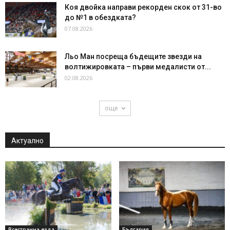
Коя двойка направи рекорден скок от 31-во
до №1 в обездката?
07.08.2026
Льо Ман посреща бъдещите звезди на
волтижировката – първи медалисти от...
02.08.2026
още
Актуално
Всестранна езда
България