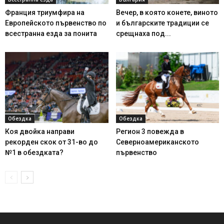
Франция триумфира на
Вечер, в която конете, виното
Европейското първенство по
и българските традиции се
всестранна езда за понита
срещнаха под...
Обездка
Обездка
Коя двойка направи
Регион 3 повежда в
рекорден скок от 31-во до
Северноамериканското
№1 в обездката?
първенство