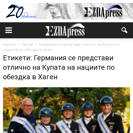
Начало
тагове
Германия се представи отлично на Купата на
нациите по обездка в Хаген
Етикети: Германия се представи
отлично на Купата на нациите по
обездка в Хаген