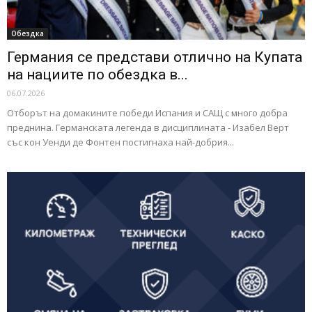
Обездка
Германия се представи отлично на Купата
на нациите по обездка в...
06.07.2026
Отборът на домакините победи Испания и САЩ с много добра
преднина. Германската легенда в дисциплината - Изабел Верт
със кон Уенди де Фонтен постигнаха най-добрия...