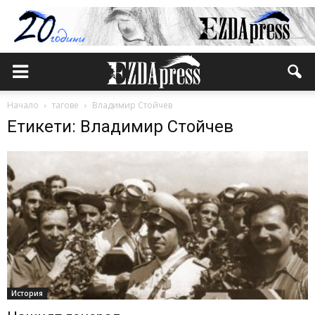
Начало
тагове
Владимир Стойчев
Етикети: Владимир Стойчев
История