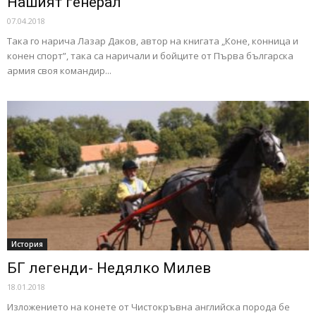
Нашият генерал
07.04.2018
Така го нарича Лазар Даков, автор на книгата „Коне, конница и
конен спорт”, така са наричали и бойците от Първа българска
армия своя командир...
История
БГ легенди- Недялко Милев
18.01.2018
Изложението на конете от Чистокръвна английска порода бе