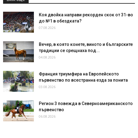
Коя двойка направи рекорден скок от 31-во
до №1 в обездката?
07.08.2026
Вечер, в която конете, виното и българските
традиции се срещнаха под...
04.08.2026
Франция триумфира на Европейското
първенство по всестранна езда за понита
03.08.2026
Регион 3 повежда в Северноамериканското
първенство
06.08.2026