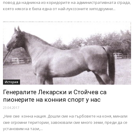
повод да надникна из коридорите на административната сграда,
която някога е била една от най-луксозните хиподрумни...
История
Генералите Лекарски и Стойчев са
пионерите на конния спорт у нас
23.04.2017
„Ние сме конна нация. Дошли сме на гърбовете на коня, минали
сме огромни територии, завоювали сме много земи, преди да се
установим на тази,...