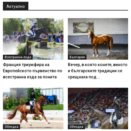
Актуално
Всестранна езда
България
Франция триумфира на
Вечер, в която конете, виното
Европейското първенство по
и българските традиции се
всестранна езда за понита
срещнаха под...
Обездка
Обездка