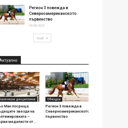
Регион 3 повежда в
Северноамериканското
първенство
06.08.2026
още
Актуално
ласически дисциплини
Обездка
ьо Ман посреща
Регион 3 повежда в
ъдещите звезди на
Северноамериканското
олтижировката –
първенство
рви медалисти от...