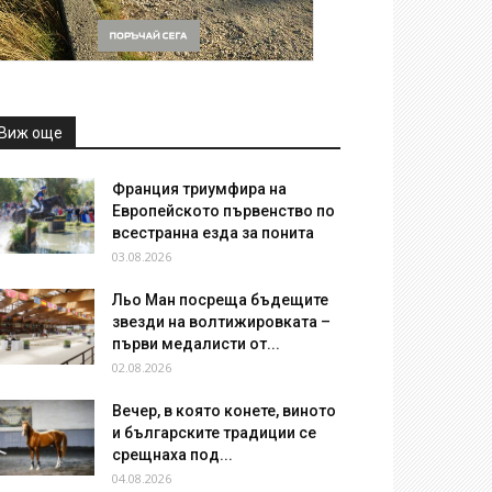
Виж още
Франция триумфира на
Европейското първенство по
всестранна езда за понита
03.08.2026
Льо Ман посреща бъдещите
звезди на волтижировката –
първи медалисти от...
02.08.2026
Вечер, в която конете, виното
и българските традиции се
срещнаха под...
04.08.2026