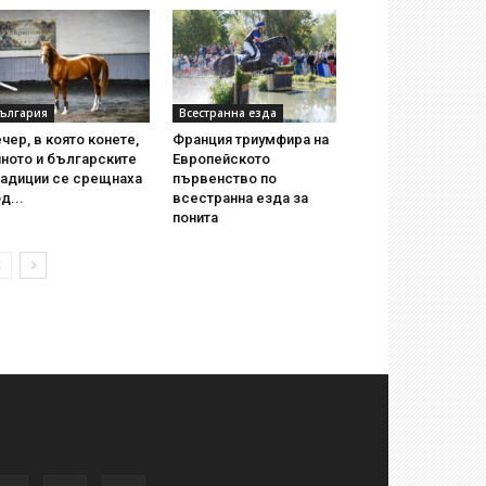
ългария
Всестранна езда
чер, в която конете,
Франция триумфира на
ното и българските
Европейското
радиции се срещнаха
първенство по
д...
всестранна езда за
понита