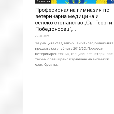
България
Професионална гимназия по
ветеринарна медицина и
селско стопанство „Св. Георги
Победоносец“,...
27.08.2019
За учащите след завършен VII клас, гимназията
предлага (за учебната 2019/20): Професия
Ветеринарен техник, специалност Ветеринаре
техник с разширено изучаване на английски
език. Срок на...