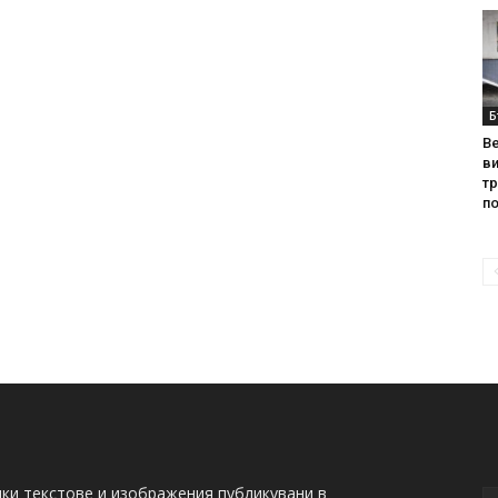
Б
Ве
ви
т
по
ки текстове и изображения публикувани в