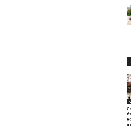
К
Л
б
в
пъ