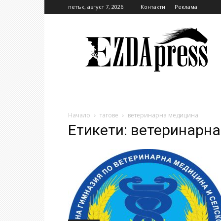
петък, август 7, 2026
Контакти
Реклама
EzdaPress
Начало
тагове
ветеринарна медицина
Етикети: ветеринарн