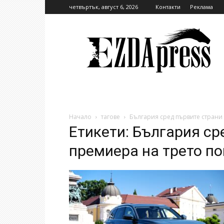
четвъртък, август 6, 2026
Контакти
Реклама
EzdaPress
Начало
тагове
България сред първите страни
Етикети: България ср
премиера на трето по