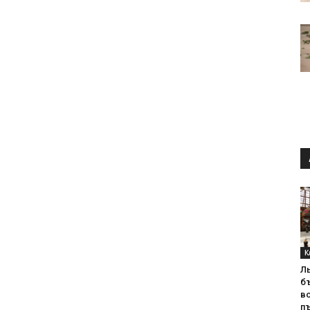
К
Л
б
в
пъ