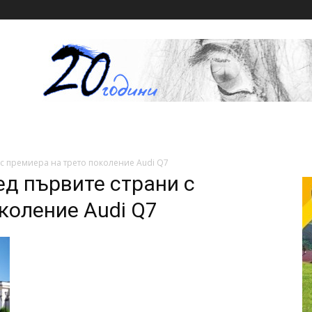
 с премиера на трето поколение Audi Q7
ед първите страни с
коление Audi Q7