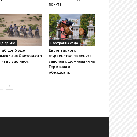
понита
ндюрънс
Всестранна езда
утиб ще бъде
Европейското
омакин на Световното
първенство за понита
о издръжливост
започна с доминация на
Германия в
обездката...