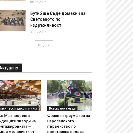
06.08.2026
Бутиб ще бъде домакин на
Световното по
издръжливост
31.07.2026
още
Актуално
ласически дисциплини
Всестранна езда
ьо Ман посреща
Франция триумфира на
ъдещите звезди на
Европейското
олтижировката –
първенство по
рви медалисти от...
всестранна езда за