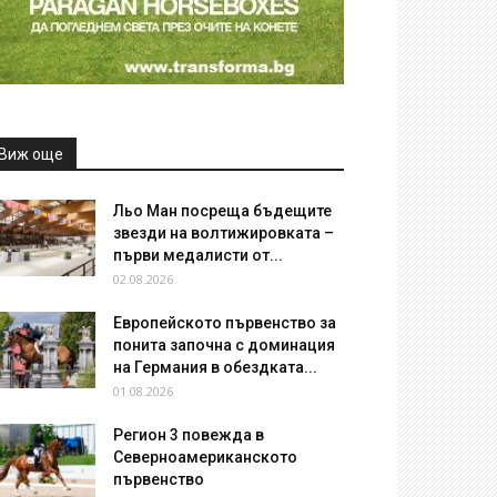
Виж още
Льо Ман посреща бъдещите
звезди на волтижировката –
първи медалисти от...
02.08.2026
Европейското първенство за
понита започна с доминация
на Германия в обездката...
01.08.2026
Регион 3 повежда в
Северноамериканското
първенство