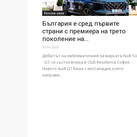
Конски сили
България е сред първите
страни с премиера на трето
поколение на...
30.06.2026
Дебютът на емблематичния за марката Audi S
- Q7, се състоя вчера в Club Residence София.
Новото Audi Q7 беше с инсталация, която
направи...