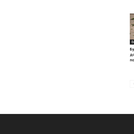
Е
Б
д
п