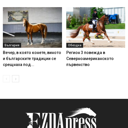
България
Обездка
Вечер, в която конете, виното
Регион 3 повежда в
и българските традиции се
Северноамериканското
срещнаха под...
първенство