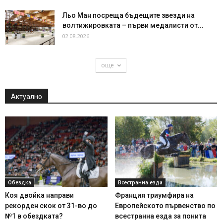
Льо Ман посреща бъдещите звезди на
волтижировката – първи медалисти от...
02.08.2026
още
Актуално
Обездка
Всестранна езда
Коя двойка направи
Франция триумфира на
рекорден скок от 31-во до
Европейското първенство по
№1 в обездката?
всестранна езда за понита