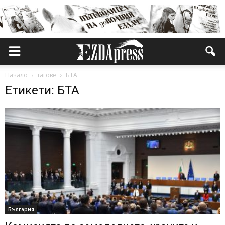
Начало
тагове
БТА
Етикети: БТА
България