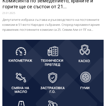
Комисията по земеделието, храните и
горите ще се състои от 21...
23.01.2025
Депутатите избраха състава и ръководството на постоянните
комисии в 51-вото Народно събрание. Според парламентарния
правилник постоянните комисии са 25. Севим Али от ПГ на...