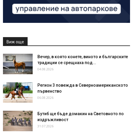
Виж още
Вечер, в която конете, виното и българските
традиции се срещнаха под...
04.08.2026
Регион 3 повежда в Северноамериканското
първенство
06.08.2026
Бутиб ще бъде домакин на Световното по
издръжливост
31.07.2026