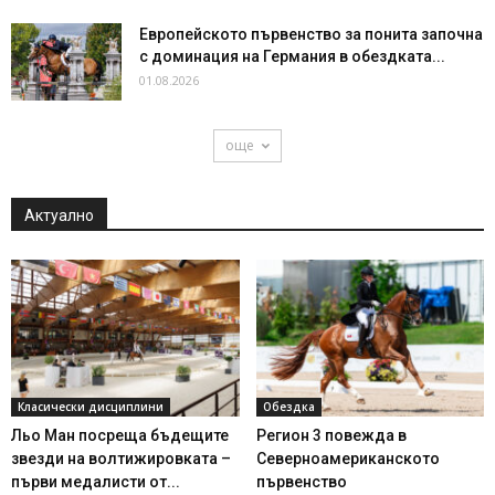
Европейското първенство за понита започна
с доминация на Германия в обездката...
01.08.2026
още
Актуално
Класически дисциплини
Обездка
Льо Ман посреща бъдещите
Регион 3 повежда в
звезди на волтижировката –
Северноамериканското
първи медалисти от...
първенство