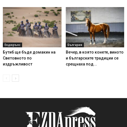
Ендюрънс
България
Бутиб ще бъде домакин на
Вечер, в която конете, виното
Световното по
и българските традиции се
издръжливост
срещнаха под...