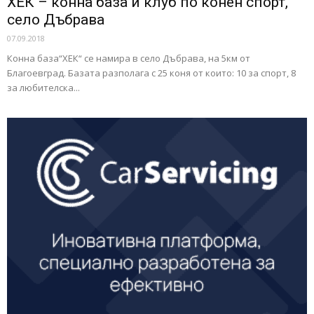
ХЕК – конна база и клуб по конен спорт,
село Дъбрава
07.09.2018
Конна база“ХЕК“ се намира в село Дъбрава, на 5км от
Благоевград. Базата разполага с 25 коня от които: 10 за спорт, 8
за любителска...