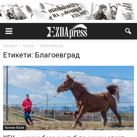
Начало
тагове
Благоевград
Етикети: Благоевград
Конни бази