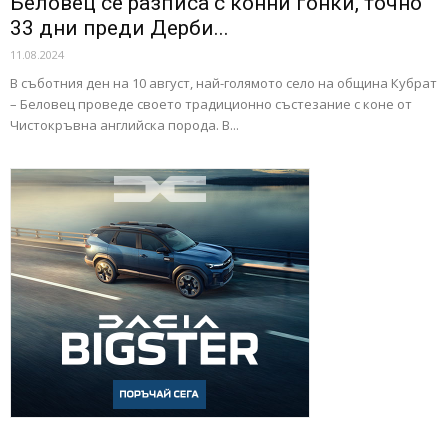
Беловец се разписа с конни гонки, точно
33 дни преди Дерби...
11.08.2024
В съботния ден на 10 август, най-голямото село на община Кубрат
– Беловец проведе своето традиционно състезание с коне от
Чистокръвна английска порода. В...