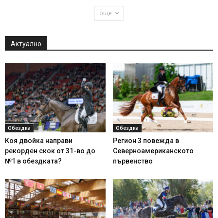
още
Актуално
Обездка
Обездка
Коя двойка направи
Регион 3 повежда в
рекорден скок от 31-во до
Северноамериканското
№1 в обездката?
първенство