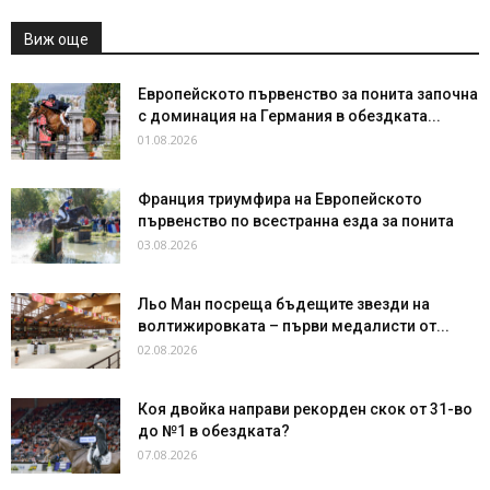
Виж още
Европейското първенство за понита започна
с доминация на Германия в обездката...
01.08.2026
Франция триумфира на Европейското
първенство по всестранна езда за понита
03.08.2026
Льо Ман посреща бъдещите звезди на
волтижировката – първи медалисти от...
02.08.2026
Коя двойка направи рекорден скок от 31-во
до №1 в обездката?
07.08.2026