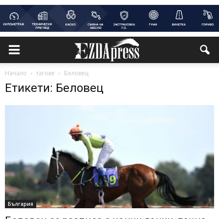
Начало
тагове
Беловец
Етикети: Беловец
България