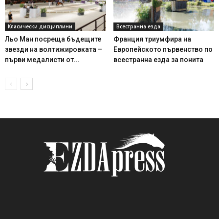
Класически дисциплини
Всестранна езда
Льо Ман посреща бъдещите
Франция триумфира на
звезди на волтижировката –
Европейското първенство по
първи медалисти от...
всестранна езда за понита