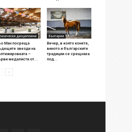
ласически дисциплини
България
ьо Ман посреща
Вечер, в която конете,
ъдещите звезди на
виното и българските
олтижировката –
традиции се срещнаха
рви медалисти от...
под...