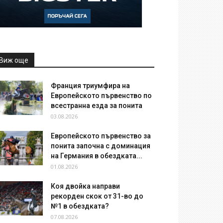
Виж още
Франция триумфира на
Европейското първенство по
всестранна езда за понита
03.08.2026
Европейското първенство за
понита започна с доминация
на Германия в обездката...
01.08.2026
Коя двойка направи
рекорден скок от 31-во до
№1 в обездката?
07.08.2026