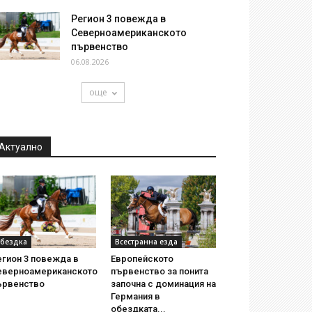
Регион 3 повежда в
Северноамериканското
първенство
06.08.2026
още
Актуално
бездка
Всестранна езда
егион 3 повежда в
Европейското
еверноамериканското
първенство за понита
ървенство
започна с доминация на
Германия в
обездката...