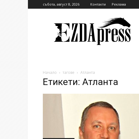
събота, август 8, 2026
Контакти
Реклама
EzdaPress
Начало
тагове
Атланта
Етикети: Атланта