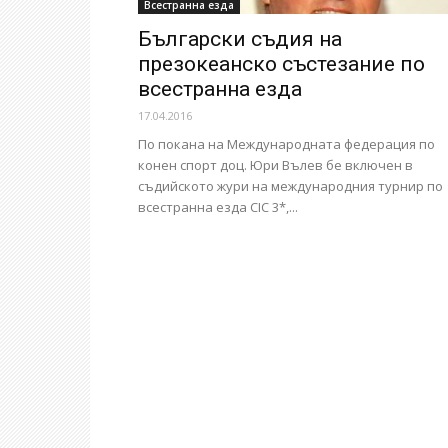
Всестранна езда
Български съдия на
презокеанско състезание по
всестранна езда
17.04.2016
По покана на Международната федерация по
конен спорт доц. Юри Вълев бе включен в
съдийското жури на международния турнир по
всестранна езда CIC 3*,...