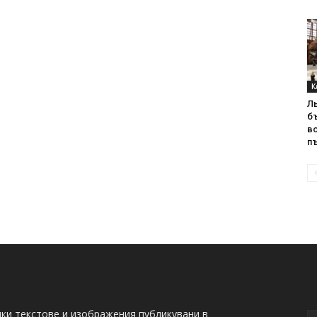
К
Л
б
в
пъ
ки текстове и изображения публикувани в