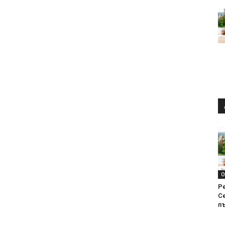
О
Р
С
п